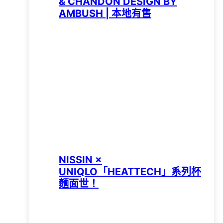
& CHANDON DESIGN BY
AMBUSH | 本地有售
NISSIN ×
UNIQLO「HEATTECH」系列杯
麵面世！