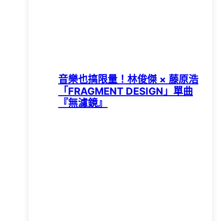
音樂也搞限量！林俊傑 × 藤原浩
「FRAGMENT DESIGN」單曲
『無濾鏡』