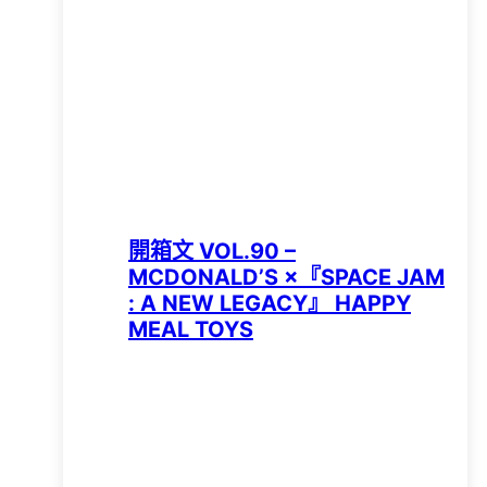
開箱文 VOL.90 –
MCDONALD’S ×『SPACE JAM
: A NEW LEGACY』 HAPPY
MEAL TOYS