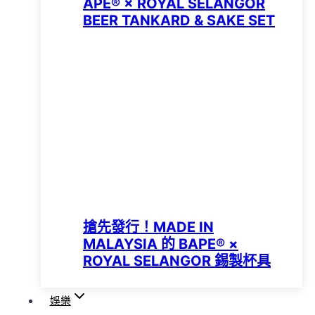
APE®︎ × ROYAL SELANGOR
BEER TANKARD & SAKE SET
搶先發行！MADE IN
MALAYSIA 的 BAPE® ×
ROYAL SELANGOR 錫製杯具
娛樂