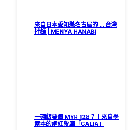
來自日本愛知縣名古屋的 … 台灣
拌麵 | MENYA HANABI
一碗飯要價 MYR 128？！來自墨
爾本的網紅餐廳「CALIA」