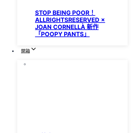
STOP BEING POOR！
ALLRIGHTSRESERVED ×
JOAN CORNELLÀ 新作
「POOPY PANTS」
開箱