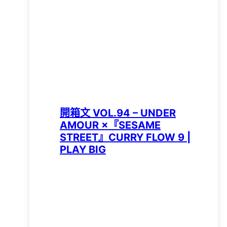
開箱文 VOL.94 – UNDER
AMOUR ×『SESAME
STREET』CURRY FLOW 9 |
PLAY BIG