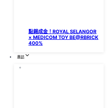
點錫成金！ROYAL SELANGOR
× MEDICOM TOY BE@RBRICK
400%
專訪