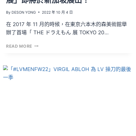
By
DESON YONG
2022 年 10 月 4 日
在 2017 年 11 月的時候，在東京六本木的森美術館舉
辦了首場「 THE ドラえもん 展 TOKYO 20…
由
READ MORE
村
上
隆
加
持
的
「THE
哆
啦
A
夢
展」
即
將