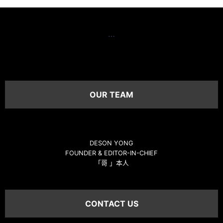
…
OUR TEAM
DESON YONG
FOUNDER & EDITOR-IN-CHIEF
「哥 」本人
CONTACT US