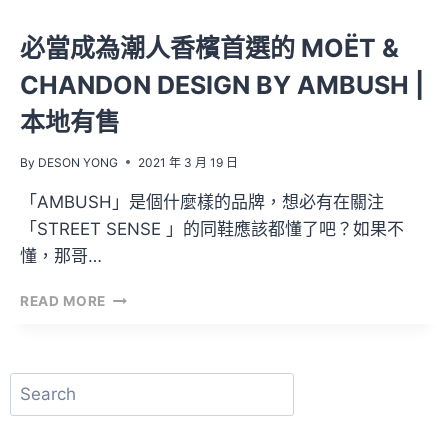
內
容
必當成為潮人香檳首選的 MOËT &
CHANDON DESIGN BY AMBUSH |
本地有售
By
DESON YONG
2021 年 3 月 19 日
「AMBUSH」是個什麼樣的品牌，想必有在關注
「STREET SENSE 」的同鞋應該都懂了吧？如果不
懂，那哥…
必
READ MORE
當
成
為
潮
搜
人
尋
香
檳