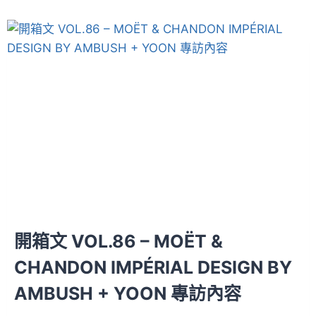
開箱文 VOL.86 – MOËT &
CHANDON IMPÉRIAL DESIGN BY
AMBUSH + YOON 專訪內容