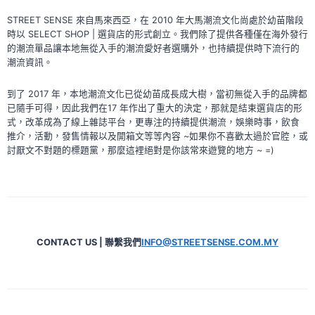
首
STREET SENSE 來自馬來西亞，在 2010 年大馬潮流文化尚處於幼苗階段
選
時以 SELECT SHOP | 選貨店的形式創立。我們除了提供各種僅在海外發行
的
的潮流單品讓本地無從入手的潮流愛好者選購外，也持續提供時下流行的
MOËT
潮流資訊。
&
CHANDON
到了 2017 年，本地潮流文化已從幼苗成長成大樹，當初無從入手的品牌都
DESIGN
已隨手可得，因此我們在17 年作出了重大的決定，那就是結束選貨店的形
BY
式，改革成為了線上雜誌平台，更專注的持續提供潮流，娛樂時事，飲食
AMBUSH
推介，活動，發售情報以及開箱文等等內容 ~如果你不喜歡太過於官腔，或
|
討厭文不對題的標題黨，那麼這裡絕對是你該常來遊覽的地方 ~ =)
本
地
有
售
CONTACT US | 聯繫我們
INFO@STREETSENSE.COM.MY