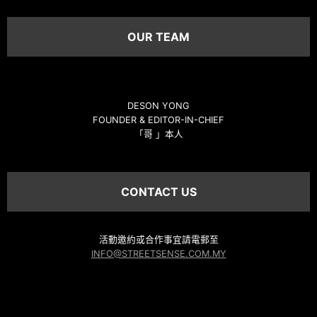
OUR TEAM
DESON YONG
FOUNDER & EDITOR-IN-CHIEF
「哥 」本人
CONTACT US
活動邀約或合作事宜請電郵至
INFO@STREETSENSE.COM.MY