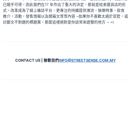
已隨手可得，因此我們在17 年作出了重大的決定，那就是結束選貨店的形
式，改革成為了線上雜誌平台，更專注的持續提供潮流，娛樂時事，飲食
推介，活動，發售情報以及開箱文等等內容 ~如果你不喜歡太過於官腔，或
討厭文不對題的標題黨，那麼這裡絕對是你該常來遊覽的地方 ~ =)
CONTACT US | 聯繫我們
INFO@STREETSENSE.COM.MY