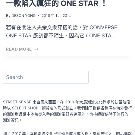
一款陷入瘋狂的 ONE STAR ！
By
DESON YONG
2018 年 1 月 23 日
若有在關注人夫余文樂穿搭的話，對 CONVERSE
ONE STAR 應該都不陌生，因為它 ( ONE STA…
一
READ MORE
款
陷
入
瘋
搜
狂
尋
的
ONE
STAR
STREET SENSE 來自馬來西亞，在 2010 年大馬潮流文化尚處於幼苗階段
！
時以 SELECT SHOP | 選貨店的形式創立。我們除了提供各種僅在海外發行
的潮流單品讓本地無從入手的潮流愛好者選購外，也持續提供時下流行的
潮流資訊。
到了 2017 年，本地潮流文化已從幼苗成長成大樹，當初無從入手的品牌都