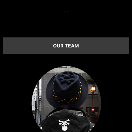
…
OUR TEAM