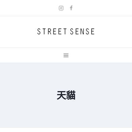
Skip
to
content
天貓