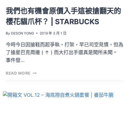
我們也有機會原價入手這被搶翻天的
櫻花貓爪杯？ | STARBUCKS
By
DESON YONG
2019 年 3 月 1 日
今時今日因搶鞋而起爭執，打架，早已司空見慣，但為
了搶星巴克周邊 ( ↑ ) 而大打出手還真是聞所未聞。
事件發…
我
READ MORE
們
也
有
機
會
原
價
入
手