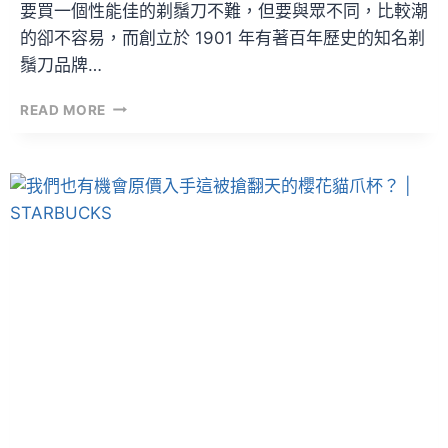
要買一個性能佳的剃鬚刀不難，但要與眾不同，比較潮
的卻不容易，而創立於 1901 年有著百年歷史的知名剃
鬚刀品牌…
剃
READ MORE
鬚
也
要
潮！
GILLETTE
×
A
BATHING
APE®
剃
鬚
刀
面
市！