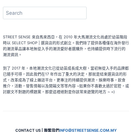
VOL.12
–
搜
海
尋
底
撈
自
STREET SENSE 來自馬來西亞，在 2010 年大馬潮流文化尚處於幼苗階段
煮
時以 SELECT SHOP | 選貨店的形式創立。我們除了提供各種僅在海外發行
火
的潮流單品讓本地無從入手的潮流愛好者選購外，也持續提供時下流行的
鍋
潮流資訊。
套
餐
到了 2017 年，本地潮流文化已從幼苗成長成大樹，當初無從入手的品牌都
|
已隨手可得，因此我們在17 年作出了重大的決定，那就是結束選貨店的形
番
式，改革成為了線上雜誌平台，更專注的持續提供潮流，娛樂時事，飲食
茄
推介，活動，發售情報以及開箱文等等內容 ~如果你不喜歡太過於官腔，或
牛
討厭文不對題的標題黨，那麼這裡絕對是你該常來遊覽的地方 ~ =)
腩
CONTACT US | 聯繫我們
INFO@STREETSENSE.COM.MY