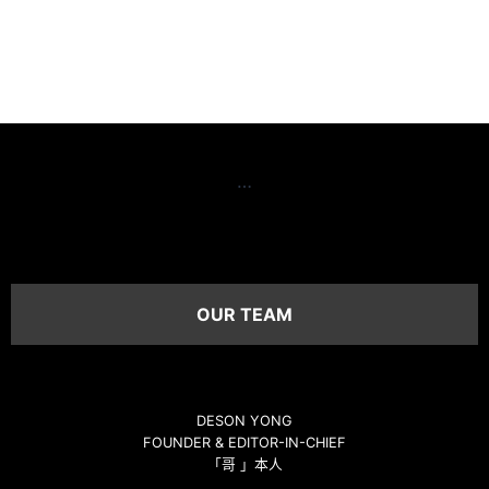
…
OUR TEAM
DESON YONG
FOUNDER & EDITOR-IN-CHIEF
「哥 」本人