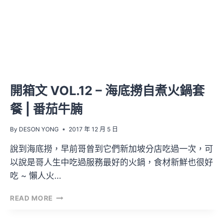
這
被
搶
翻
天
的
櫻
花
開箱文 VOL.12 – 海底撈自煮火鍋套
貓
爪
餐 | 番茄牛腩
杯？
|
By
DESON YONG
2017 年 12 月 5 日
STARBUCKS
說到海底撈，早前哥曾到它們新加坡分店吃過一次，可
以說是哥人生中吃過服務最好的火鍋，食材新鮮也很好
吃 ~ 懶人火…
開
READ MORE
箱
文