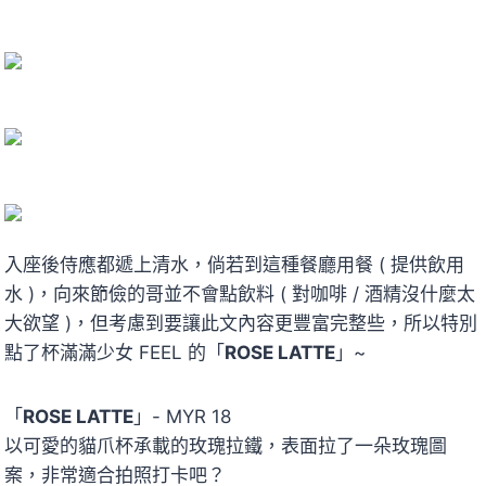
入座後侍應都遞上清水，倘若到這種餐廳用餐 ( 提供飲用
水 )，向來節儉的哥並不會點飲料 ( 對咖啡 / 酒精沒什麼太
大欲望 )，但考慮到要讓此文內容更豐富完整些，所以特別
點了杯滿滿少女 FEEL 的「
ROSE LATTE
」~
「
ROSE LATTE
」- MYR 18
以可愛的貓爪杯承載的玫瑰拉鐵，表面拉了一朵玫瑰圖
案，非常適合拍照打卡吧？