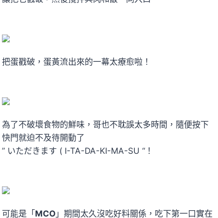
把蛋戳破，蛋黃流出來的一幕太療愈啦！
為了不破壞食物的鮮味，哥也不耽誤太多時間，隨便按下
快門就迫不及待開動了
” いただきます ( I-TA-DA-KI-MA-SU “！
可能是「
MCO
」期間太久沒吃好料關係，吃下第一口實在