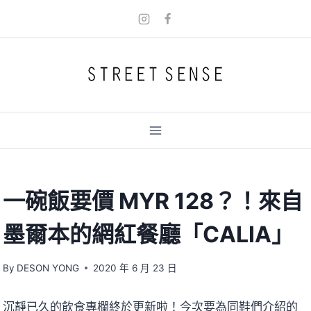
Skip
to
content
一碗飯要價 MYR 128？！來自
墨爾本的網紅餐廳「CALIA」
By
DESON YONG
2020 年 6 月 23 日
沉靜已久的飲食專欄終於更新啦！今次要為同鞋們介紹的