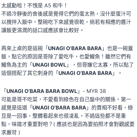
太感動啦！不愧是 A5 和牛！
不過冷靜後的食後感是覺得它們的蛋太熟，沒什麼蛋汁可
以攪拌入飯中，整碗吃下來感覺很乾，倘若有相應的醬汁
讓飯更濕潤的話口感應該會比較好。
再來上桌的是這碗「
UNAGI O’BARA BARA
」也是一碗蓋
飯，點它的原因是哥除了愛吃牛，也愛鰻魚！雖然它們有
鰻魚為主的「
UNAGI BOWL
」，但哥嫌它太寡，所以點了
這個搭配了其它刺身的「
UNAGI O’BARA BARA
」。
「
UNAGI O’BARA BARA BOWL
」- MYR 38
可能是哥不吃菜，不愛看到綠色在自己盤中的關係，第一
感覺是這道「
UNAGI O’BARA BARA
」的賣相不好看，綠
豆是一回事，整體看起來也很凌亂，不過這些都不是重
點，味道才重要對吧？( 應該也是因為要拍照才會對觀感要
求嚴苛 )