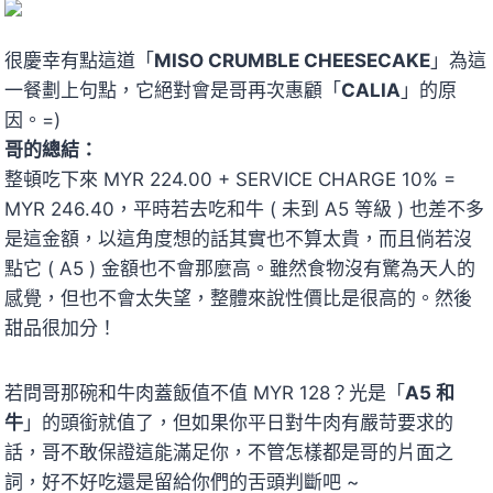
很慶幸有點這道「
MISO CRUMBLE CHEESECAKE
」為這
一餐劃上句點，它絕對會是哥再次惠顧
「
CALIA
」的原
因。=)
哥的總結：
整頓吃下來 MYR 224.00 + SERVICE CHARGE 10% =
MYR 246.40，平時若去吃和牛 ( 未到 A5 等級 ) 也差不多
是這金額，以這角度想的話其實也不算太貴，而且倘若沒
點它 ( A5 ) 金額也不會那麼高。雖然食物沒有驚為天人的
感覺，但也不會太失望，整體來說性價比是很高的。然後
甜品很加分！
若問哥那碗和牛肉蓋飯值不值 MYR 128？光是「
A5 和
牛
」的頭銜就值了，但如果你平日對牛肉有嚴苛要求的
話，哥不敢保證這能滿足你，不管怎樣都是哥的片面之
詞，好不好吃還是留給你們的舌頭判斷吧 ~