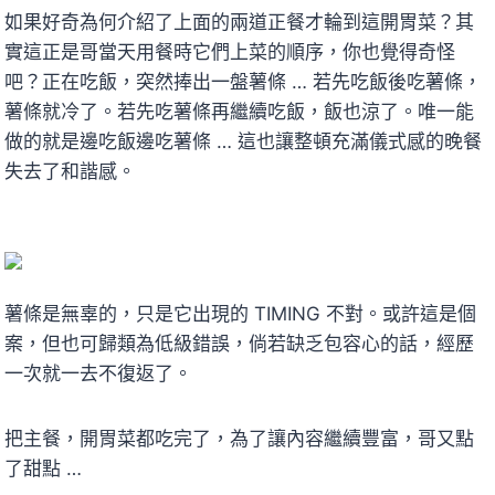
如果好奇為何介紹了上面的兩道正餐才輪到這開胃菜？其
實這正是哥當天用餐時它們上菜的順序，你也覺得奇怪
吧？正在吃飯，突然捧出一盤薯條 … 若先吃飯後吃薯條，
薯條就冷了。若先吃薯條再繼續吃飯，飯也涼了。唯一能
做的就是邊吃飯邊吃薯條 … 這也讓整頓充滿儀式感的晚餐
失去了和諧感。
薯條是無辜的，只是它出現的 TIMING 不對。或許這是個
案，但也可歸類為低級錯誤，倘若缺乏包容心的話，經歷
一次就一去不復返了。
把主餐，開胃菜都吃完了，為了讓內容繼續豐富，哥又點
了甜點 …