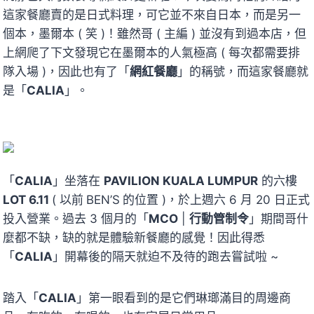
這家餐廳賣的是日式料理，可它並不來自日本，而是另一
個本，墨爾本 ( 笑 )！雖然哥 ( 主編 ) 並沒有到過本店，但
上網爬了下文發現它在墨爾本的人氣極高 ( 每次都需要排
隊入場 )，因此也有了「
網紅餐廳
」的稱號，而這家餐廳就
是「
CALIA
」。
「
CALIA
」坐落在
PAVILION KUALA LUMPUR
的六樓
LOT 6.11
( 以前
BEN’S
的位置 )，於上週六 6 月 20 日正式
投入營業。過去 3 個月的「
MCO
|
行動管制令
」期間哥什
麼都不缺，缺的就是體驗新餐廳的感覺！因此得悉
「
CALIA
」開幕後的隔天就迫不及待的跑去嘗試啦 ~
踏入「
CALIA
」第一眼看到的是它們琳瑯滿目的周邊商