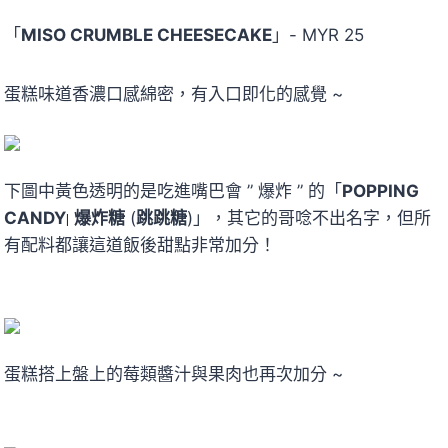
「
MISO CRUMBLE CHEESECAKE
」- MYR 25
蛋糕味道香濃口感綿密，有入口即化的感覺 ~
下圖中黃色透明的是吃進嘴巴會 ” 爆炸 ” 的「
POPPING
CANDY
爆炸糖
(
跳跳糖
)」，其它的哥唸不出名字，但所
|
有配料都讓這道飯後甜點非常加分！
蛋糕搭上盤上的莓類醬汁與果肉也再次加分 ~