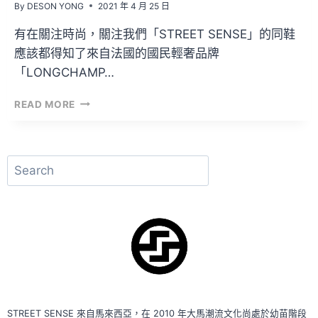
By
DESON YONG
2021 年 4 月 25 日
有在關注時尚，關注我們「STREET SENSE」的同鞋
應該都得知了來自法國的國民輕奢品牌
「LONGCHAMP…
LONGCHAMP
READ MORE
×
EMOTIONALLY
UNAVAILABLE
發
搜
售
尋
情
報
+
搶
先
近
賞！
STREET SENSE 來自馬來西亞，在 2010 年大馬潮流文化尚處於幼苗階段