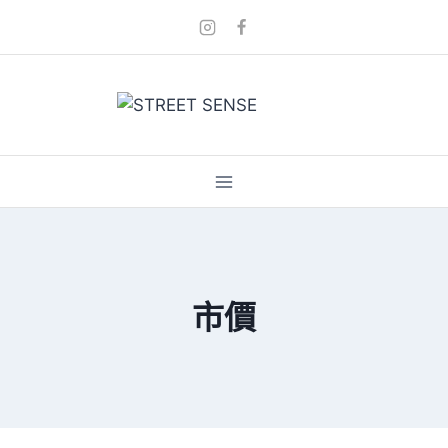
Skip
to
content
市價