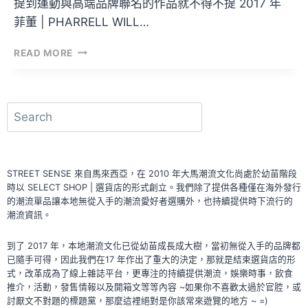
提到運動與高端品牌聯名的作品就不得不提 2017 年
菲董 | PHARRELL WILL…
開
READ MORE
箱
文
VOL.70
–
搜
AIR
尋
JORDAN
1
HIGH
STREET SENSE 來自馬來西亞，在 2010 年大馬潮流文化尚處於幼苗階段
OG
時以 SELECT SHOP | 選貨店的形式創立。我們除了提供各種僅在海外發行
DIOR
的潮流單品讓本地無從入手的潮流愛好者選購外，也持續提供時下流行的
潮流資訊。
到了 2017 年，本地潮流文化已從幼苗成長成大樹，當初無從入手的品牌都
已隨手可得，因此我們在17 年作出了重大的決定，那就是結束選貨店的形
式，改革成為了線上雜誌平台，更專注的持續提供潮流，娛樂時事，飲食
推介，活動，發售情報以及開箱文等等內容 ~如果你不喜歡太過於官腔，或
討厭文不對題的標題黨，那麼這裡絕對是你該常來遊覽的地方 ~ =)