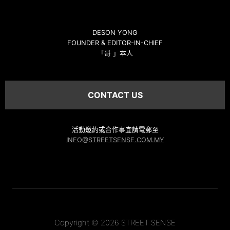
DESON YONG
FOUNDER & EDITOR-IN-CHIEF
「哥 」本人
CONTACT US
活動邀約或合作事宜請電郵至
INFO@STREETSENSE.COM.MY
Copyright © 2026 STREET SENSE