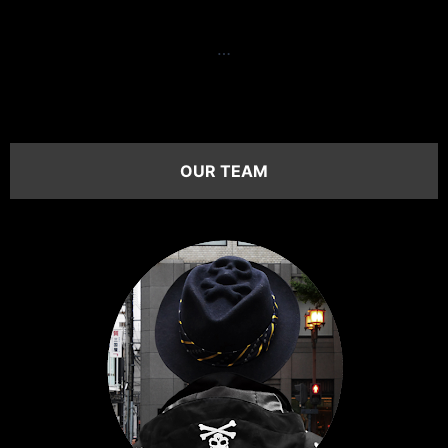
…
OUR TEAM