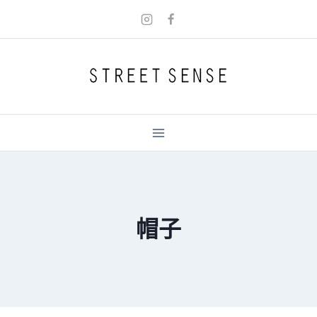
Skip
to
content
帽子