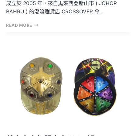
成立於 2005 年，來自馬來西亞新山市 ( JOHOR
BAHRU ) 的潮流選貨店 CROSSOVER 今…
CROSSOVER
READ MORE
十
五
週
年
攜
手
NEW
ERA
合
作
推
出
帽
款