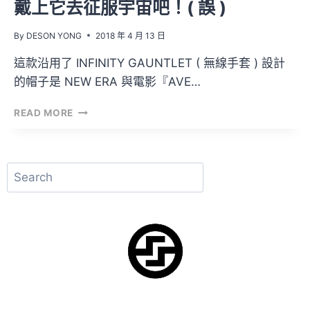
戴上它去征服宇宙吧！( 誤 )
By
DESON YONG
2018 年 4 月 13 日
這款沿用了 INFINITY GAUNTLET ( 無線手套 ) 設計
的帽子是 NEW ERA 與電影『AVE…
戴
READ MORE
上
它
去
征
搜
服
尋
宇
宙
吧！
(
誤
)