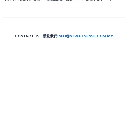
簡
單
CONTACT US | 聯繫我們
INFO@STREETSENSE.COM.MY