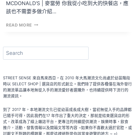
MCDONALD’S | 麥當勞 你我從小吃到大的快餐店，應
該也不需要多做介紹…
麥
READ MORE
當
勞
全
新
搜
葡
尋
萄
牙
風
STREET SENSE 來自馬來西亞，在 2010 年大馬潮流文化尚處於幼苗階段
味
時以 SELECT SHOP | 選貨店的形式創立。我們除了提供各種僅在海外發行
漢
的潮流單品讓本地無從入手的潮流愛好者選購外，也持續提供時下流行的
堡！|
潮流資訊。
不
只
到了 2017 年，本地潮流文化已從幼苗成長成大樹，當初無從入手的品牌都
是
已隨手可得，因此我們在17 年作出了重大的決定，那就是結束選貨店的形
辣
式，改革成為了線上雜誌平台，更專注的持續提供潮流，娛樂時事，飲食
那
推介，活動，發售情報以及開箱文等等內容 ~如果你不喜歡太過於官腔，或
麼
討厭文不對題的標題黨，那麼這裡絕對是你該常來遊覽的地方 ~ =)