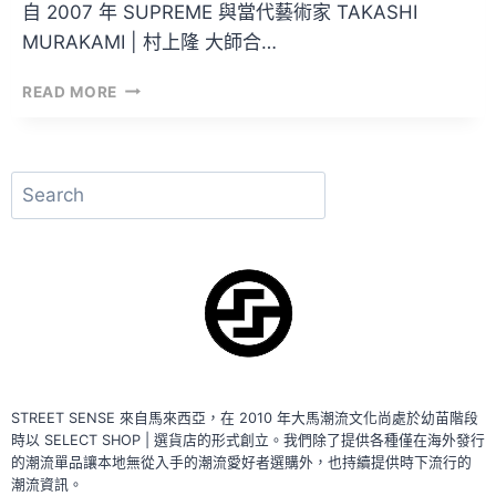
自 2007 年 SUPREME 與當代藝術家 TAKASHI
MURAKAMI | 村上隆 大師合…
因
READ MORE
COVID-
19
而
促
搜
成
尋
的
SUPREME
×
村
上
隆
BOX
LOGO
TEE
STREET SENSE 來自馬來西亞，在 2010 年大馬潮流文化尚處於幼苗階段
時以 SELECT SHOP | 選貨店的形式創立。我們除了提供各種僅在海外發行
的潮流單品讓本地無從入手的潮流愛好者選購外，也持續提供時下流行的
潮流資訊。