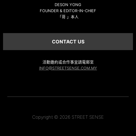
DESON YONG
FOUNDER & EDITOR-IN-CHIEF
「哥 」本人
CONTACT US
活動邀約或合作事宜請電郵至
INFO@STREETSENSE.COM.MY
Copyright © 2026 STREET SENSE