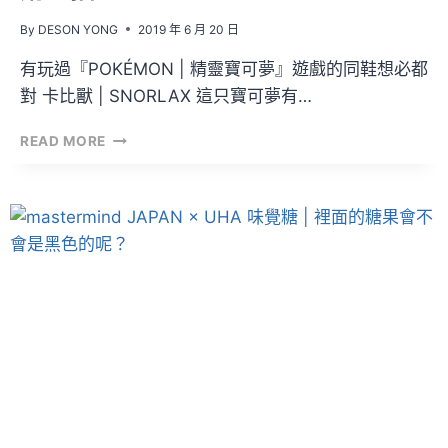
By
DESON YONG
2019 年 6 月 20 日
有玩過『POKÉMON | 精靈寶可夢』遊戲的同鞋想必都
對 卡比獸 | SNORLAX 這只寶可夢有…
總
READ MORE
是
擋
住
去
路
的
卡
比
獸
今
次
連
你
的