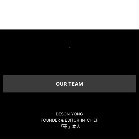
…
OUR TEAM
DESON YONG
FOUNDER & EDITOR-IN-CHIEF
「哥 」本人