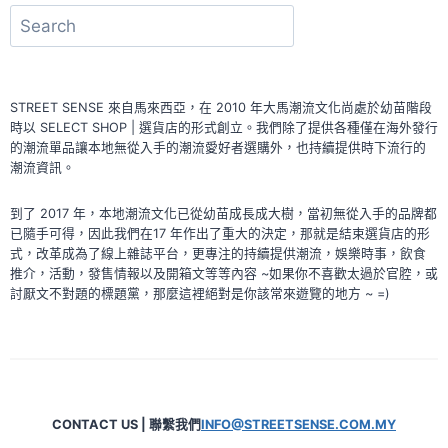
搜
的
糖
尋
果
會
不
STREET SENSE 來自馬來西亞，在 2010 年大馬潮流文化尚處於幼苗階段
會
時以 SELECT SHOP | 選貨店的形式創立。我們除了提供各種僅在海外發行
是
的潮流單品讓本地無從入手的潮流愛好者選購外，也持續提供時下流行的
黑
潮流資訊。
色
的
到了 2017 年，本地潮流文化已從幼苗成長成大樹，當初無從入手的品牌都
呢？
已隨手可得，因此我們在17 年作出了重大的決定，那就是結束選貨店的形
式，改革成為了線上雜誌平台，更專注的持續提供潮流，娛樂時事，飲食
推介，活動，發售情報以及開箱文等等內容 ~如果你不喜歡太過於官腔，或
討厭文不對題的標題黨，那麼這裡絕對是你該常來遊覽的地方 ~ =)
CONTACT US | 聯繫我們
INFO@STREETSENSE.COM.MY