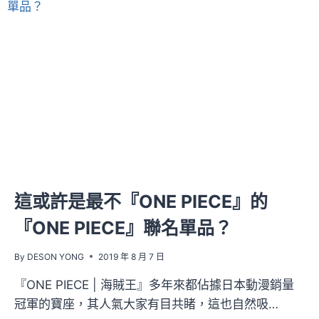
PIECE』
青
春
高
校
風
的
周
邊
來
啦！
這或許是最不『ONE PIECE』的
『ONE PIECE』聯名單品？
By
DESON YONG
2019 年 8 月 7 日
『ONE PIECE | 海賊王』多年來都佔據日本動漫銷量
冠軍的寶座，其人氣大家有目共睹，這也自然吸…