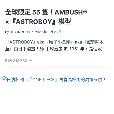
蛋
系
全球限定 55 隻！AMBUSH®
列！
×『ASTROBOY』模型
By
DESON YONG
2020 年 3 月 26 日
『ASTROBOY』aka『原子小金剛』aka『鐵臂阿木
童』由日本漫畫大師 手塚治虫 於 1951 年，是個家…
全
READ MORE
球
限
定
55
隻！
AMBUSH®
×『ASTROBOY』
模
型