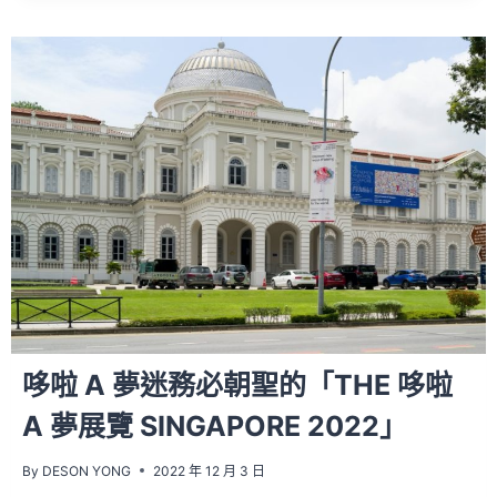
HOLIDAY
VIBE
的
「COACH
ON
THE
MOVE」
巡
迴
活
動，
你
朝
聖
了
嗎？
哆啦 A 夢迷務必朝聖的「THE 哆啦
A 夢展覽 SINGAPORE 2022」
By
DESON YONG
2022 年 12 月 3 日