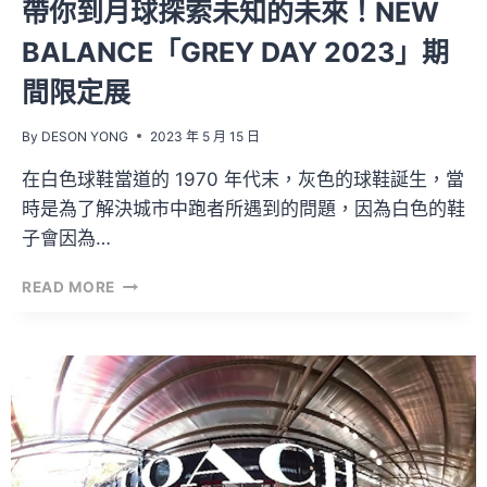
帶你到月球探索未知的未來！NEW
的
到
BALANCE「GREY DAY 2023」期
來
間限定展
By
DESON YONG
2023 年 5 月 15 日
在白色球鞋當道的 1970 年代末，灰色的球鞋誕生，當
時是為了解決城市中跑者所遇到的問題，因為白色的鞋
子會因為…
帶
READ MORE
你
到
月
球
探
索
未
知
的