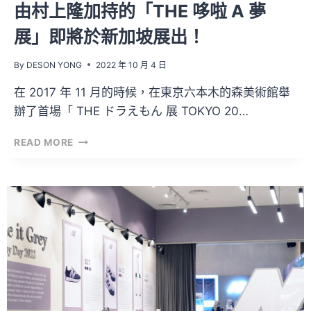
由村上隆加持的「THE 哆啦 A 夢
2022」
展」即將於新加坡展出！
By
DESON YONG
2022 年 10 月 4 日
在 2017 年 11 月的時候，在東京六本木的森美術館舉
辦了首場「 THE ドラえもん 展 TOKYO 20…
由
READ MORE
村
上
隆
加
持
的
「THE
哆
啦
A
夢