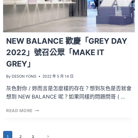
展」
即
將
於
新
加
NEW BALANCE 歡慶「GREY DAY
坡
展
2022」號召公眾「MAKE IT
出！
GREY」
By
DESON YONG
2022 年 5 月 14 日
灰色對你 / 妳而言是怎麼樣的存在？想到灰色是否就會
想到 NEW BALANCE 呢？如果同樣的問題問哥 ( …
NEW
READ MORE
BALANCE
歡
慶
Page
「GREY
1
2
3
Next