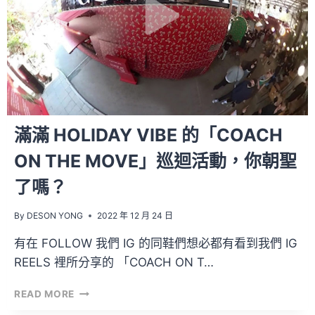
未
來！
NEW
BALANCE「GREY
DAY
2023」
期
間
滿滿 HOLIDAY VIBE 的「COACH
限
定
ON THE MOVE」巡迴活動，你朝聖
展
了嗎？
By
DESON YONG
2022 年 12 月 24 日
有在 FOLLOW 我們 IG 的同鞋們想必都有看到我們 IG
REELS 裡所分享的 「COACH ON T…
滿
READ MORE
滿