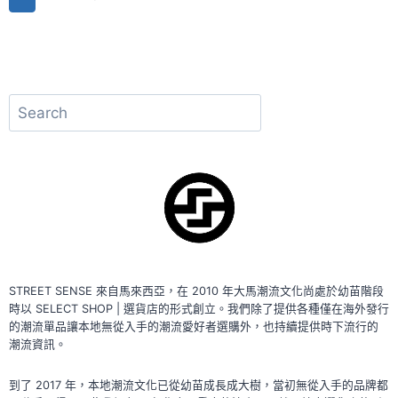
DAY
Page
navigation
2022」
號
召
公
搜
眾
「MAKE
尋
IT
GREY」
STREET SENSE 來自馬來西亞，在 2010 年大馬潮流文化尚處於幼苗階段
時以 SELECT SHOP | 選貨店的形式創立。我們除了提供各種僅在海外發行
的潮流單品讓本地無從入手的潮流愛好者選購外，也持續提供時下流行的
潮流資訊。
到了 2017 年，本地潮流文化已從幼苗成長成大樹，當初無從入手的品牌都