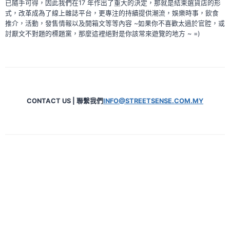
已隨手可得，因此我們在17 年作出了重大的決定，那就是結束選貨店的形
式，改革成為了線上雜誌平台，更專注的持續提供潮流，娛樂時事，飲食
推介，活動，發售情報以及開箱文等等內容 ~如果你不喜歡太過於官腔，或
討厭文不對題的標題黨，那麼這裡絕對是你該常來遊覽的地方 ~ =)
CONTACT US | 聯繫我們
INFO@STREETSENSE.COM.MY