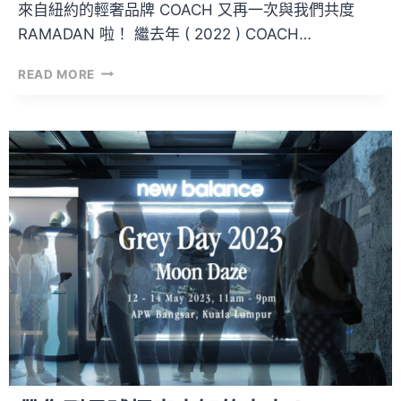
來自紐約的輕奢品牌 COACH 又再一次與我們共度
RAMADAN 啦！ 繼去年 ( 2022 ) COACH…
打
READ MORE
卡
超
巨
型
的
QUILTED
TABBY
！
與
COACH
一
起
迎
接
開
齋
節