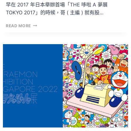
早在 2017 年日本舉辦首場「THE 哆啦 A 夢展
TOKYO 2017」的時候，哥 ( 主編 ) 就有股…
哆
READ MORE
啦
A
夢
迷
務
必
朝
聖
的
「THE
哆
啦
A
夢
展
覽
SINGAPORE