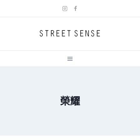
Skip
to
content
榮耀