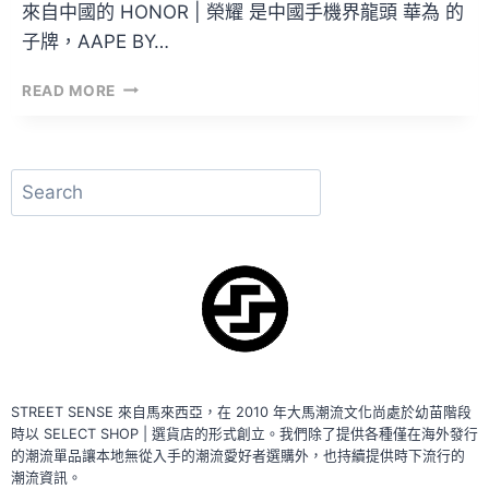
來自中國的 HONOR | 榮耀 是中國手機界龍頭 華為 的
子牌，AAPE BY…
HONOR
READ MORE
|
榮
耀
×
搜
AAPE
尋
BY*
A
BATHING
APE®
聯
名
款
手
機
STREET SENSE 來自馬來西亞，在 2010 年大馬潮流文化尚處於幼苗階段
時以 SELECT SHOP | 選貨店的形式創立。我們除了提供各種僅在海外發行
的潮流單品讓本地無從入手的潮流愛好者選購外，也持續提供時下流行的
潮流資訊。