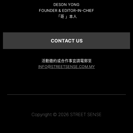
DESON YONG
FOUNDER & EDITOR-IN-CHIEF
「哥 」本人
CONTACT US
活動邀約或合作事宜請電郵至
INFO@STREETSENSE.COM.MY
Copyright © 2026 STREET SENSE