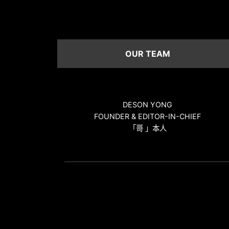
OUR TEAM
DESON YONG
FOUNDER & EDITOR-IN-CHIEF
「哥 」本人