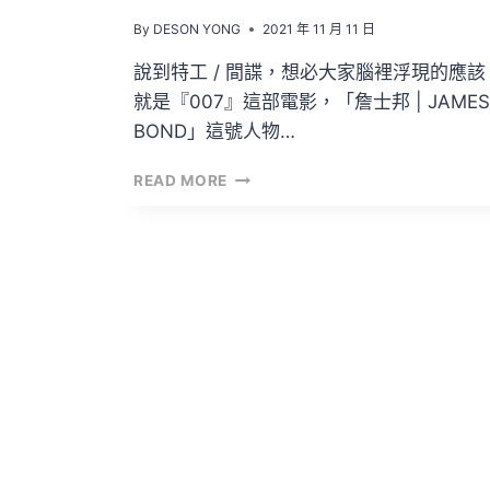
By
DESON YONG
2021 年 11 月 11 日
說到特工 / 間諜，想必大家腦裡浮現的應該
就是『007』這部電影，「詹士邦 | JAMES
BOND」這號人物…
入
READ MORE
場
『NO
TIME
TO
DIE』
之
前
先
溫
故
知
新
『007』