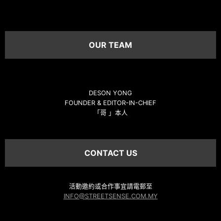
OUR TEAM
DESON YONG
FOUNDER & EDITOR-IN-CHIEF
「哥 」本人
CONTACT US
活動邀約或合作事宜請電郵至
INFO@STREETSENSE.COM.MY