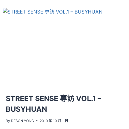
STREET SENSE 專訪 VOL.1 –
BUSYHUAN
By
DESON YONG
2019 年 10 月 1 日