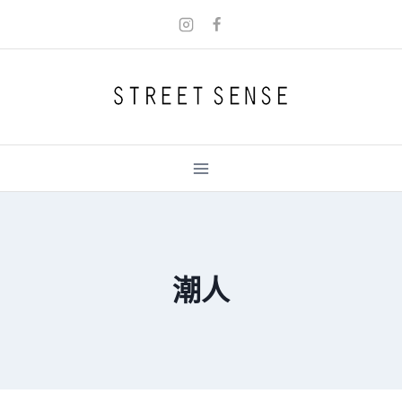
Skip
to
content
潮人