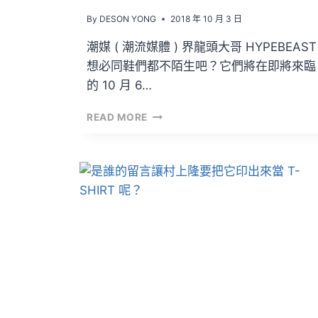
By
DESON YONG
2018 年 10 月 3 日
潮媒 ( 潮流媒體 ) 界龍頭大哥 HYPEBEAST
想必同鞋們都不陌生吧？它們將在即將來臨
的 10 月 6…
只
READ MORE
能
遠
觀，
無
法
捕
捉
的
「THUNDERBOLT
PROJECT」
⚡