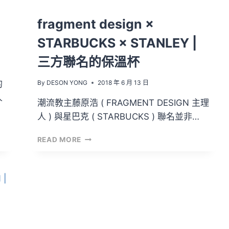
FIRE-
KING
fragment design ×
JAPAN
STARBUCKS × STANLEY |
三方聯名的保溫杯
的
By
DESON YONG
2018 年 6 月 13 日
人
潮流教主藤原浩 ( FRAGMENT DESIGN 主理
人 ) 與星巴克 ( STARBUCKS ) 聯名並非…
FRAGMENT
READ MORE
DESIGN
×
STARBUCKS
×
STANLEY
|
三
方