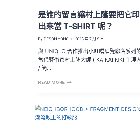
是誰的留言讓村上隆要把它印
出來當 T-SHIRT 呢？
By
DESON YONG
2018 年 7 月 9 日
與 UNIQLO 合作推出小叮噹展覽聯名系列
當代藝術家村上隆大師 ( KAIKAI KIKI 主理
/ 簡…
是
READ MORE
誰
的
留
言
讓
村
上
隆
要