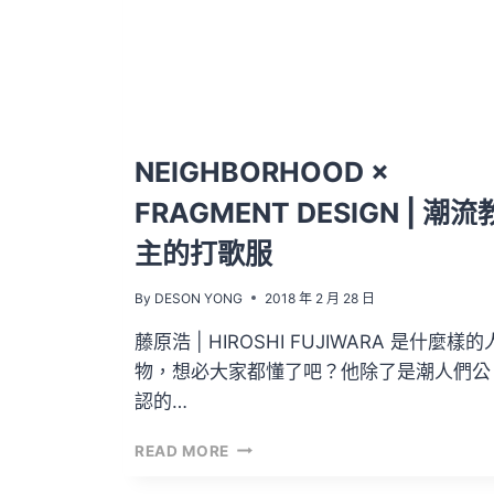
把
它
印
出
來
當
T-
NEIGHBORHOOD ×
SHIRT
FRAGMENT DESIGN | 潮流
呢？
主的打歌服
By
DESON YONG
2018 年 2 月 28 日
藤原浩 | HIROSHI FUJIWARA 是什麼樣的
物，想必大家都懂了吧？他除了是潮人們公
認的…
NEIGHBORHOOD
READ MORE
×
FRAGMENT