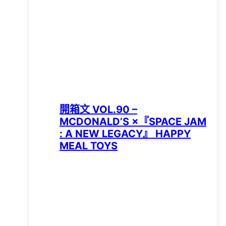
開箱文 VOL.90 –
MCDONALD’S ×『SPACE JAM
: A NEW LEGACY』 HAPPY
MEAL TOYS