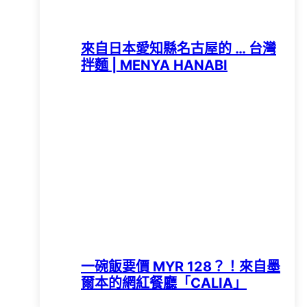
來自日本愛知縣名古屋的 … 台灣
拌麵 | MENYA HANABI
一碗飯要價 MYR 128？！來自墨
爾本的網紅餐廳「CALIA」