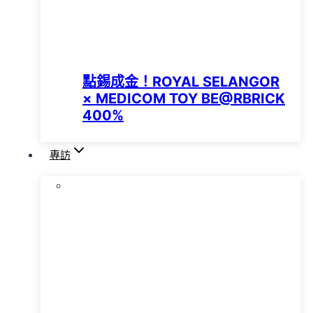
點錫成金！ROYAL SELANGOR
× MEDICOM TOY BE@RBRICK
400%
專訪