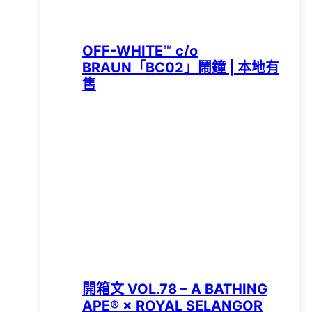
OFF-WHITE™ c/o
BRAUN「BC02」鬧鐘 | 本地有
售
開箱文 VOL.78 – A BATHING
APE®︎ × ROYAL SELANGOR