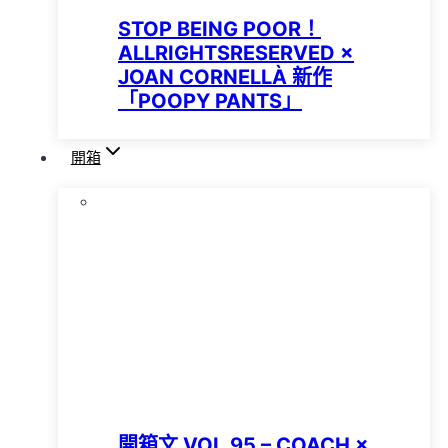
STOP BEING POOR！
ALLRIGHTSRESERVED ×
JOAN CORNELLÀ 新作
「POOPY PANTS」
開箱
開箱文 VOL.95 – COACH ×