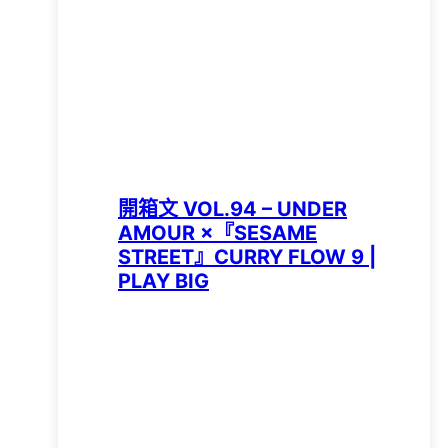
開箱文 VOL.94 – UNDER
AMOUR ×『SESAME
STREET』CURRY FLOW 9 |
PLAY BIG