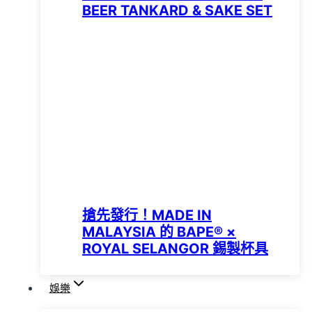
BEER TANKARD & SAKE SET
搶先發行！MADE IN
MALAYSIA 的 BAPE® ×
ROYAL SELANGOR 錫製杯具
娛樂