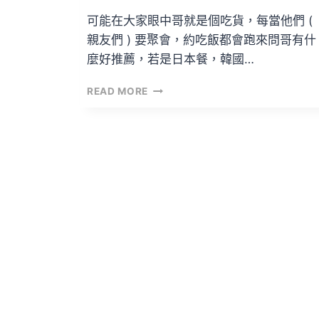
可能在大家眼中哥就是個吃貨，每當他們 (
親友們 ) 要聚會，約吃飯都會跑來問哥有什
麼好推薦，若是日本餐，韓國…
幾
READ MORE
乎
零
負
評
的
飯
店
:
甘
大
廚
|
KAM
KITCHEN