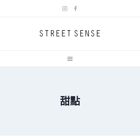
Skip
to
content
甜點