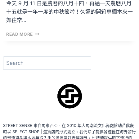
今天 9 月 11 日是農曆的八月十四，再過一天農曆八月
十五就是一年一度的中秋節啦！久違的開箱專欄本來一
如往常…
開
READ MORE
箱
文
VOL.60
–
搜
STARBUCKS
尋
MOONCAKES
|
馬
來
西
亞
限
定
STREET SENSE 來自馬來西亞，在 2010 年大馬潮流文化尚處於幼苗階段
時以 SELECT SHOP | 選貨店的形式創立。我們除了提供各種僅在海外發行
的潮流單品讓本地無從入手的潮流愛好者選購外，也持續提供時下流行的