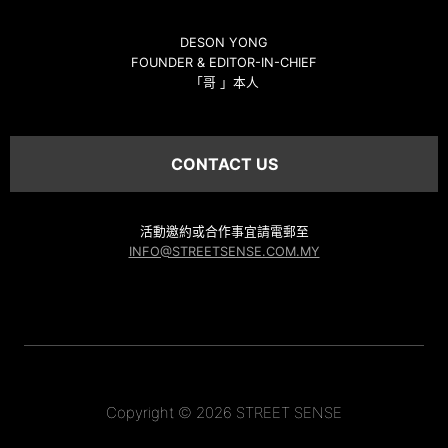
DESON YONG
FOUNDER & EDITOR-IN-CHIEF
「哥 」本人
CONTACT US
活動邀約或合作事宜請電郵至
INFO@STREETSENSE.COM.MY
Copyright © 2026 STREET SENSE