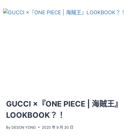
GUCCI ×『ONE PIECE | 海賊王』
LOOKBOOK？！
By
DESON YONG
2020 年 9 月 30 日