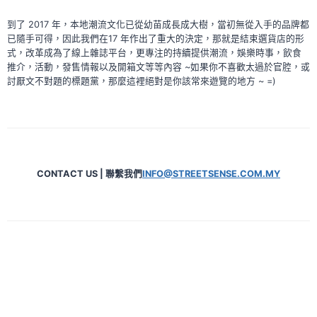
到了 2017 年，本地潮流文化已從幼苗成長成大樹，當初無從入手的品牌都
已隨手可得，因此我們在17 年作出了重大的決定，那就是結束選貨店的形
式，改革成為了線上雜誌平台，更專注的持續提供潮流，娛樂時事，飲食
推介，活動，發售情報以及開箱文等等內容 ~如果你不喜歡太過於官腔，或
討厭文不對題的標題黨，那麼這裡絕對是你該常來遊覽的地方 ~ =)
CONTACT US | 聯繫我們
INFO@STREETSENSE.COM.MY