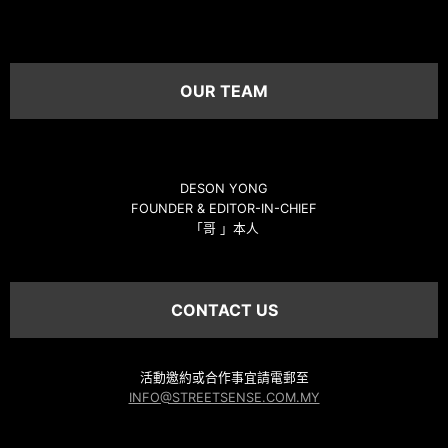
OUR TEAM
DESON YONG
FOUNDER & EDITOR-IN-CHIEF
「哥 」本人
CONTACT US
活動邀約或合作事宜請電郵至
INFO@STREETSENSE.COM.MY