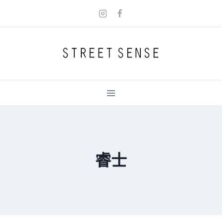
Skip
to
content
睿士