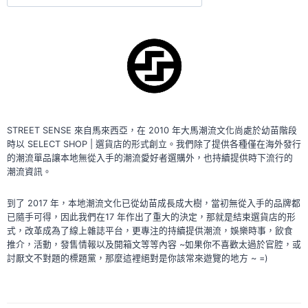
尋
不
如
BOT！
STREET SENSE 來自馬來西亞，在 2010 年大馬潮流文化尚處於幼苗階段
時以 SELECT SHOP | 選貨店的形式創立。我們除了提供各種僅在海外發行
的潮流單品讓本地無從入手的潮流愛好者選購外，也持續提供時下流行的
潮流資訊。
到了 2017 年，本地潮流文化已從幼苗成長成大樹，當初無從入手的品牌都
已隨手可得，因此我們在17 年作出了重大的決定，那就是結束選貨店的形
式，改革成為了線上雜誌平台，更專注的持續提供潮流，娛樂時事，飲食
推介，活動，發售情報以及開箱文等等內容 ~如果你不喜歡太過於官腔，或
討厭文不對題的標題黨，那麼這裡絕對是你該常來遊覽的地方 ~ =)