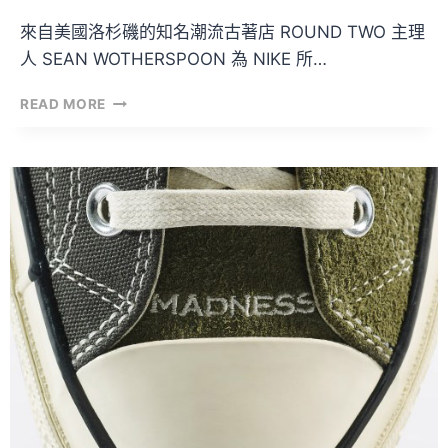
來自美國洛杉磯的知名潮流古著店 ROUND TWO 主理
人 SEAN WOTHERSPOON 為 NIKE 所…
NIKE
READ MORE
AIR
MAX
1/97
SEAN
WOTHERSPOON
本
地
發
售
情
報！