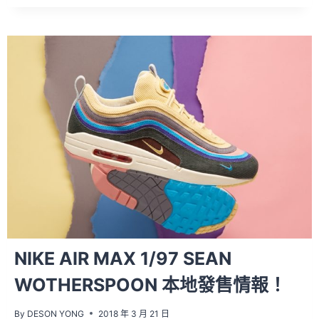
代
才
發
不
久，
第
三
代
OFF-
WHITE™
VAPORMAX
又
來
了
~
NIKE AIR MAX 1/97 SEAN
WOTHERSPOON 本地發售情報！
By
DESON YONG
2018 年 3 月 21 日