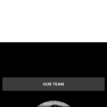
…
OUR TEAM