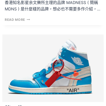
香港知名影星余文樂所主理的品牌 MADNESS ( 簡稱
MDNS ) 是什麼樣的品牌，想必也不需要多作介紹，…
MADNESS
READ MORE
DW-
5000MD
|
光
是
盒
裝
就
足
以
勸
敗！