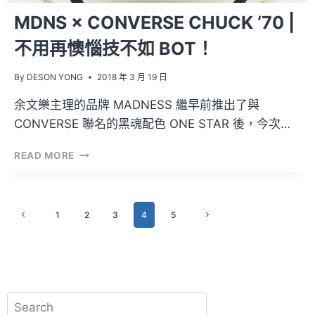
MDNS × CONVERSE CHUCK ‘70 |
不用再懊惱技不如 BOT！
By
DESON YONG
2018 年 3 月 19 日
余文樂主理的品牌 MADNESS 繼早前推出了與
CONVERSE 聯名的黑魂配色 ONE STAR 後，今次…
MDNS
READ MORE
×
CONVERSE
CHUCK
Page
‘70
1
2
3
4
5
Previous
Next
|
Page
Page
navigation
不
用
再
懊
搜
惱
技