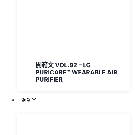
開箱文 VOL.92 – LG
PURICARE™️ WEARABLE AIR
PURIFIER
飲食