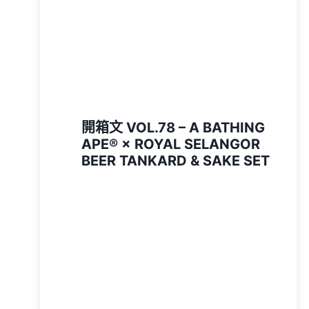
開箱文 VOL.78 – A BATHING
APE®︎ × ROYAL SELANGOR
BEER TANKARD & SAKE SET