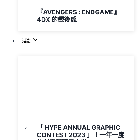
『AVENGERS : ENDGAME』
4DX 的觀後感
活動
「 HYPE ANNUAL GRAPHIC
CONTEST 2023 」！一年一度