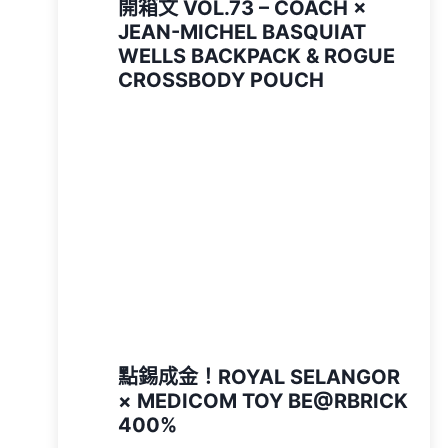
開箱文 VOL.73 – COACH ×
JEAN-MICHEL BASQUIAT
WELLS BACKPACK & ROGUE
CROSSBODY POUCH
點錫成金！ROYAL SELANGOR
× MEDICOM TOY BE@RBRICK
400%