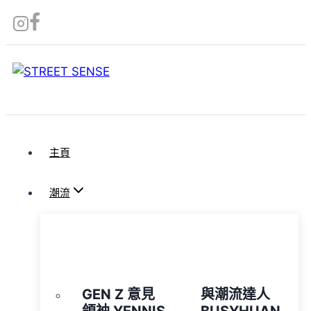
Skip
to
content
主頁
潮流
GEN Z 意見
與潮流達人