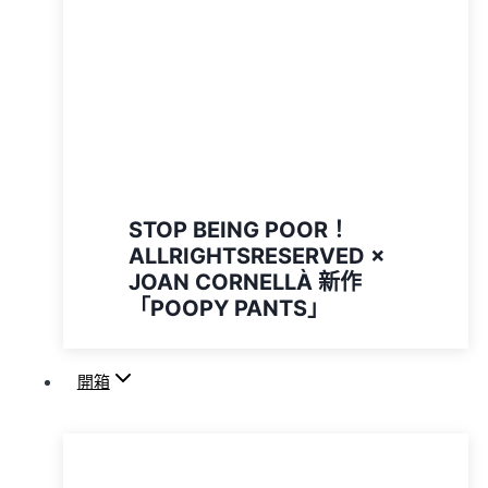
STOP BEING POOR！
ALLRIGHTSRESERVED ×
JOAN CORNELLÀ 新作
「POOPY PANTS」
開箱