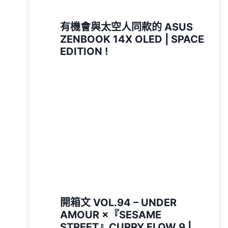
有機會與太空人同款的 ASUS
ZENBOOK 14X OLED | SPACE
EDITION !
開箱文 VOL.94 – UNDER
AMOUR ×『SESAME
STREET』CURRY FLOW 9 |