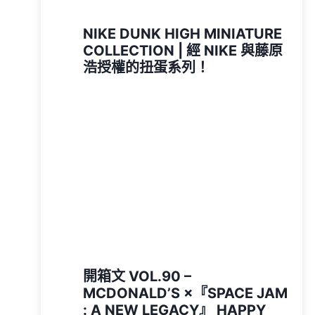
NIKE DUNK HIGH MINIATURE
COLLECTION | 經 NIKE 與藤原
浩授權的扭蛋系列！
開箱文 VOL.90 –
MCDONALD’S ×『SPACE JAM
: A NEW LEGACY』 HAPPY