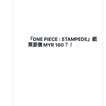
『ONE PIECE : STAMPEDE』戲
票要價 MYR 160？！