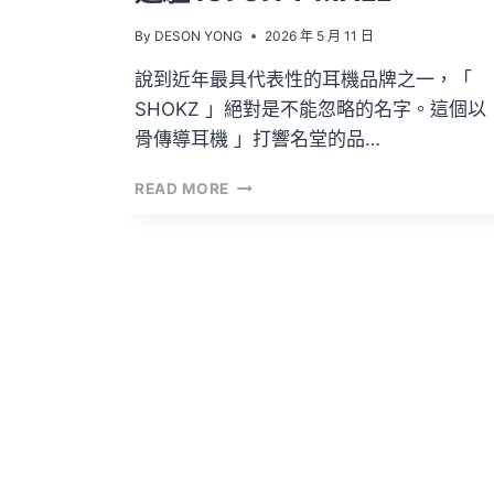
By
DESON YONG
2026 年 5 月 11 日
說到近年最具代表性的耳機品牌之一，「
SHOKZ 」絕對是不能忽略的名字。這個以
骨傳導耳機 」打響名堂的品…
全
READ MORE
馬
首
家！
SHOKZ
OPEN-
EAR
EXPERIENCE
HUB
正
式
進
駐
IOI