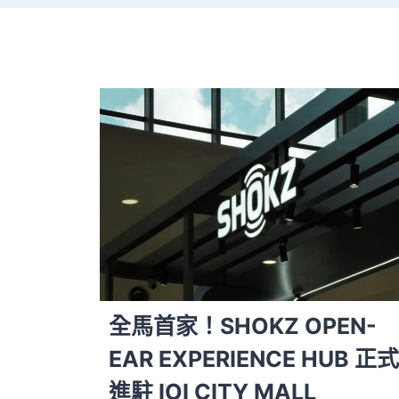
全馬首家！SHOKZ OPEN-
EAR EXPERIENCE HUB 正式
進駐 IOI CITY MALL