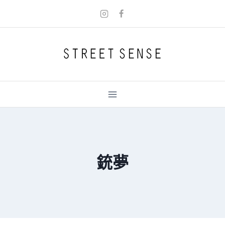
Skip
to
content
銃夢