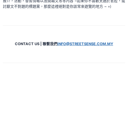
推介，活動，發售情報以及開箱文等等內容 ~如果你不喜歡太過於官腔，或
討厭文不對題的標題黨，那麼這裡絕對是你該常來遊覽的地方 ~ =)
CONTACT US | 聯繫我們
INFO@STREETSENSE.COM.MY