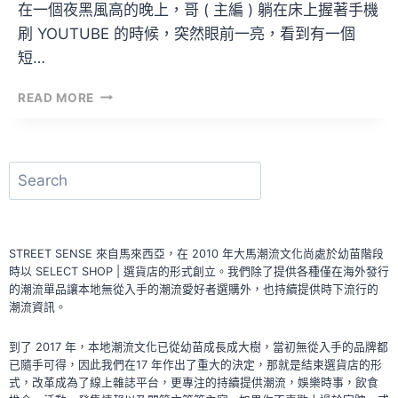
在一個夜黑風高的晚上，哥 ( 主編 ) 躺在床上握著手機
刷 YOUTUBE 的時候，突然眼前一亮，看到有一個
短…
ALITA
READ MORE
來
到
現
實
搜
世
尋
界
為
YOUTUBE
STREET SENSE 來自馬來西亞，在 2010 年大馬潮流文化尚處於幼苗階段
主
時以 SELECT SHOP | 選貨店的形式創立。我們除了提供各種僅在海外發行
持，
的潮流單品讓本地無從入手的潮流愛好者選購外，也持續提供時下流行的
還
潮流資訊。
懂
得
到了 2017 年，本地潮流文化已從幼苗成長成大樹，當初無從入手的品牌都
組
已隨手可得，因此我們在17 年作出了重大的決定，那就是結束選貨店的形
鋼
式，改革成為了線上雜誌平台，更專注的持續提供潮流，娛樂時事，飲食
彈？！