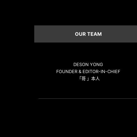
OUR TEAM
DESON YONG
FOUNDER & EDITOR-IN-CHIEF
「哥 」本人