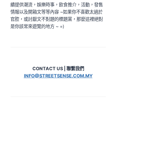
續提供潮流，娛樂時事，飲食推介，活動，發售
情報以及開箱文等等內容 ~如果你不喜歡太過於
官腔，或討厭文不對題的標題黨，那麼這裡絕對
是你該常來遊覽的地方 ~ =)
CONTACT US | 聯繫我們
INFO@STREETSENSE.COM.MY