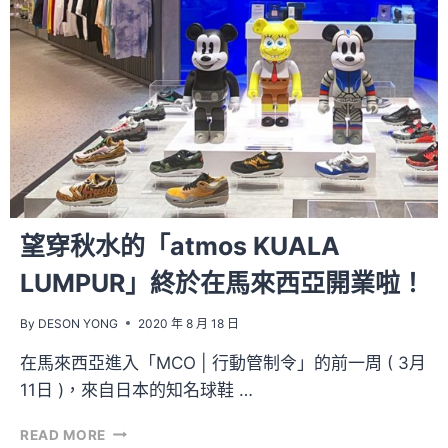
NEW
ERA
合
作
推
出
帽
款
望穿秋水的「atmos KUALA
LUMPUR」終於在馬來西亞開業啦！
By
DESON YONG
2020 年 8 月 18 日
在馬來西亞進入「MCO | 行動管制令」的前一周 ( 3月
11日 )，來自日本的知名球鞋 …
望
READ MORE