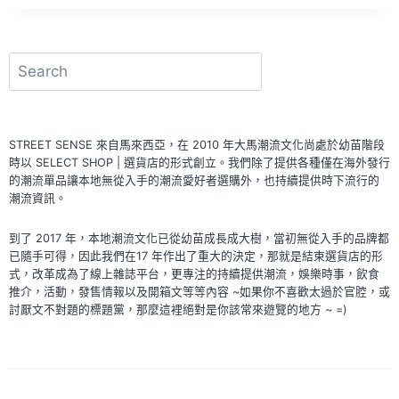
穿
秋
水
的
搜
「ATMOS
尋
KUALA
LUMPUR」
終
STREET SENSE 來自馬來西亞，在 2010 年大馬潮流文化尚處於幼苗階段
於
時以 SELECT SHOP | 選貨店的形式創立。我們除了提供各種僅在海外發行
在
的潮流單品讓本地無從入手的潮流愛好者選購外，也持續提供時下流行的
馬
潮流資訊。
來
西
到了 2017 年，本地潮流文化已從幼苗成長成大樹，當初無從入手的品牌都
亞
已隨手可得，因此我們在17 年作出了重大的決定，那就是結束選貨店的形
開
式，改革成為了線上雜誌平台，更專注的持續提供潮流，娛樂時事，飲食
業
推介，活動，發售情報以及開箱文等等內容 ~如果你不喜歡太過於官腔，或
啦！
討厭文不對題的標題黨，那麼這裡絕對是你該常來遊覽的地方 ~ =)