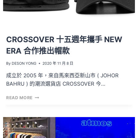
位
置
確
定！
CROSSOVER 十五週年攜手 NEW
ERA 合作推出帽款
By
DESON YONG
2020 年 11 月 8 日
成立於 2005 年，來自馬來西亞新山市 ( JOHOR
BAHRU ) 的潮流選貨店 CROSSOVER 今…
CROSSOVER
READ MORE
十
五
週
年
攜
手