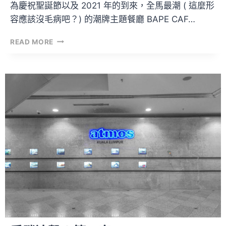
為慶祝聖誕節以及 2021 年的到來，全馬最潮 ( 這麼形
容應該沒毛病吧？) 的潮牌主題餐廳 BAPE CAF…
FINE-
READ MORE
DINE
級
別！
BAPECAFE!?
推
出
的
限
時
聖
誕
套
餐