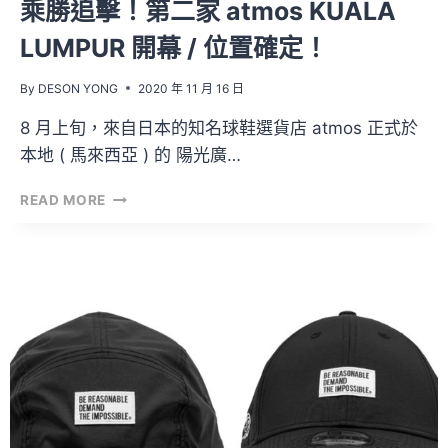
乘勝追擊！第二家 atmos KUALA
LUMPUR 開幕 / 位置確定！
By
DESON YONG
2020 年 11 月 16 日
8 月上旬，來自日本的知名球鞋選貨店 atmos 正式於
本地 ( 馬來西亞 ) 的 陽光廣…
乘
READ MORE
勝
追
擊！
第
二
家
ATMOS
KUALA
LUMPUR
開
幕
/