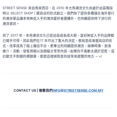
手
打
STREET SENSE 來自馬來西亞，在 2010 年大馬潮流文化尚處於幼苗階段
造
時以 SELECT SHOP | 選貨店的形式創立。我們除了提供各種僅在海外發行
的
的潮流單品讓本地無從入手的潮流愛好者選購外，也持續提供時下流行的
「ADVANCED
潮流資訊。
EXPLORATION」
系
到了 2017 年，本地潮流文化已從幼苗成長成大樹，當初無從入手的品牌都
列
已隨手可得，因此我們在17 年作出了重大的決定，那就是結束選貨店的形
式，改革成為了線上雜誌平台，更專注的持續提供潮流，娛樂時事，飲食
推介，活動，發售情報以及開箱文等等內容 ~如果你不喜歡太過於官腔，或
討厭文不對題的標題黨，那麼這裡絕對是你該常來遊覽的地方 ~ =)
CONTACT US | 聯繫我們
INFO@STREETSENSE.COM.MY