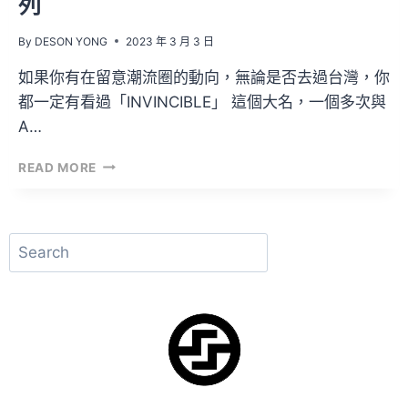
列
By
DESON YONG
2023 年 3 月 3 日
如果你有在留意潮流圈的動向，無論是否去過台灣，你
都一定有看過「INVINCIBLE」 這個大名，一個多次與
A…
由
READ MORE
台
灣
知
名
搜
選
尋
貨
店
INVINCIBLE
與
CARHARTT
WIP
攜