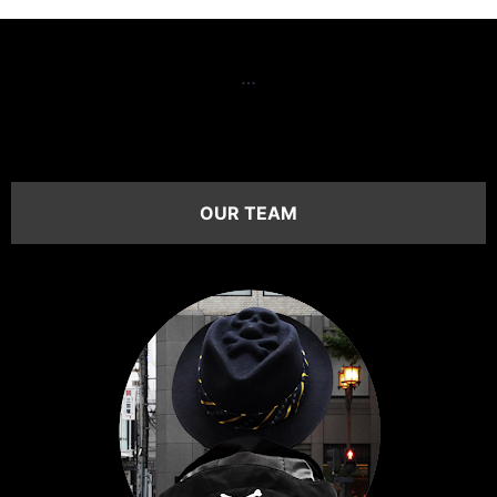
…
OUR TEAM