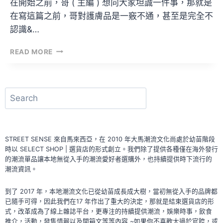
在開始之前，哥 ( 主編 ) 想向大家坦誠一件事，那就是
在寫這篇之前，哥對護膚品是一竅不通，甚至是完全不
認識&…
光
READ MORE
是
包
裝
就
搜
很
尋
勸
敗
的
STREET SENSE 來自馬來西亞，在 2010 年大馬潮流文化尚處於幼苗階段
DR.BELMEUR
時以 SELECT SHOP | 選貨店的形式創立。我們除了提供各種僅在海外發行
×
的潮流單品讓本地無從入手的潮流愛好者選購外，也持續提供時下流行的
BAD
潮流資訊。
BLUE
聯
到了 2017 年，本地潮流文化已從幼苗成長成大樹，當初無從入手的品牌都
名
已隨手可得，因此我們在17 年作出了重大的決定，那就是結束選貨店的形
系
式，改革成為了線上雜誌平台，更專注的持續提供潮流，娛樂時事，飲食
列！
推介，活動，發售情報以及開箱文等等內容 ~如果你不喜歡太過於官腔，或