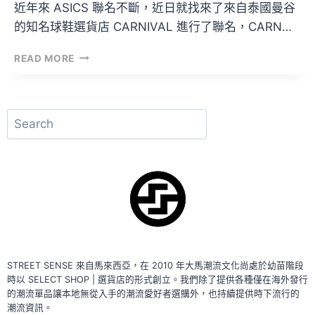
近年來 ASICS 聯名不斷，近日就找來了來自泰國曼谷
的知名球鞋選貨店 CARNIVAL 進行了聯名，CARN…
ASICS
READ MORE
×
CARNIVAL
GEL
KAYANO
搜
5
尋
360
|
來
自
泰
國
曼
谷
的
STREET SENSE 來自馬來西亞，在 2010 年大馬潮流文化尚處於幼苗階段
「打
時以 SELECT SHOP | 選貨店的形式創立。我們除了提供各種僅在海外發行
架
的潮流單品讓本地無從入手的潮流愛好者選購外，也持續提供時下流行的
魚」
潮流資訊。