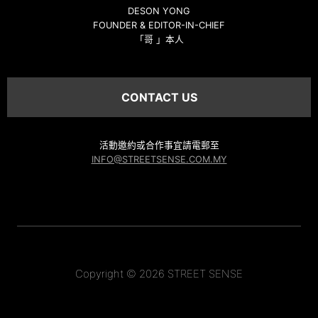
DESON YONG
FOUNDER & EDITOR-IN-CHIEF
「哥 」本人
CONTACT US
活動邀約或合作事宜請電郵至
INFO@STREETSENSE.COM.MY
Copyright © 2026 STREET SENSE