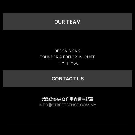
OUR TEAM
DESON YONG
FOUNDER & EDITOR-IN-CHIEF
「哥 」本人
CONTACT US
活動邀約或合作事宜請電郵至
INFO@STREETSENSE.COM.MY