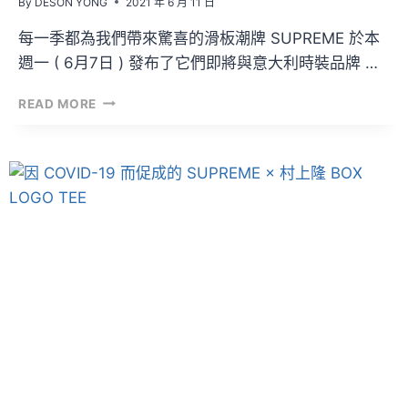
By
DESON YONG
2021 年 6 月 11 日
每一季都為我們帶來驚喜的滑板潮牌 SUPREME 於本
週一 ( 6月7日 ) 發布了它們即將與意大利時裝品牌 …
人
READ MORE
人
都
可
以
買
到
的
BOGO
TEE！
EMILIO
PUCCI
×
SUPREME
聯
名
系