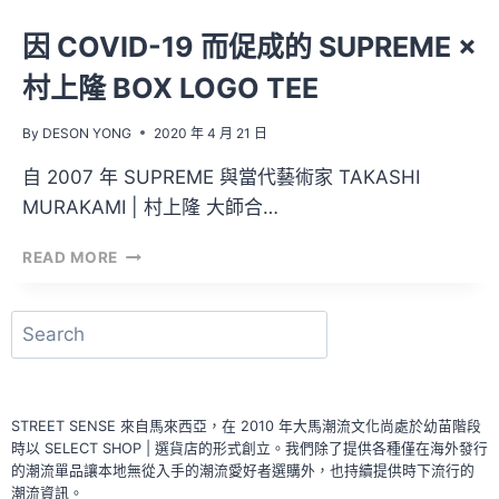
列
因 COVID-19 而促成的 SUPREME ×
村上隆 BOX LOGO TEE
By
DESON YONG
2020 年 4 月 21 日
自 2007 年 SUPREME 與當代藝術家 TAKASHI
MURAKAMI | 村上隆 大師合…
因
READ MORE
COVID-
19
而
搜
促
尋
成
的
SUPREME
STREET SENSE 來自馬來西亞，在 2010 年大馬潮流文化尚處於幼苗階段
×
時以 SELECT SHOP | 選貨店的形式創立。我們除了提供各種僅在海外發行
村
的潮流單品讓本地無從入手的潮流愛好者選購外，也持續提供時下流行的
上
潮流資訊。