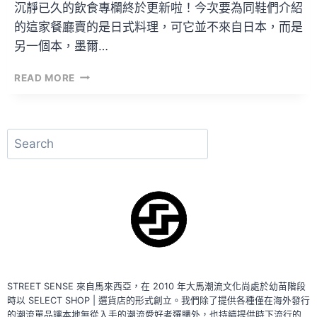
沉靜已久的飲食專欄終於更新啦！今次要為同鞋們介紹
的這家餐廳賣的是日式料理，可它並不來自日本，而是
另一個本，墨爾…
一
READ MORE
碗
飯
要
價
搜
MYR
尋
128？！
來
自
墨
爾
本
的
網
紅
STREET SENSE 來自馬來西亞，在 2010 年大馬潮流文化尚處於幼苗階段
餐
時以 SELECT SHOP | 選貨店的形式創立。我們除了提供各種僅在海外發行
廳
的潮流單品讓本地無從入手的潮流愛好者選購外，也持續提供時下流行的