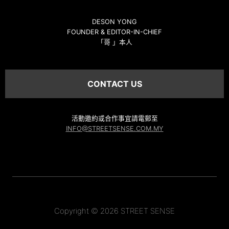
DESON YONG
FOUNDER & EDITOR-IN-CHIEF
「哥 」本人
CONTACT US
活動邀約或合作事宜請電郵至
INFO@STREETSENSE.COM.MY
Copyright © 2026 STREET SENSE