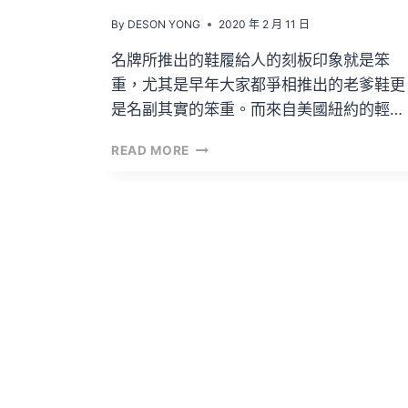
By
DESON YONG
2020 年 2 月 11 日
名牌所推出的鞋履給人的刻板印象就是笨
重，尤其是早年大家都爭相推出的老爹鞋更
是名副其實的笨重。而來自美國紐約的輕…
會
READ MORE
否
成
為
SNEAKERHEAD
新
寵
兒？|
COACH「CITYSOLE」