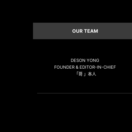
OUR TEAM
DESON YONG
FOUNDER & EDITOR-IN-CHIEF
「哥 」本人