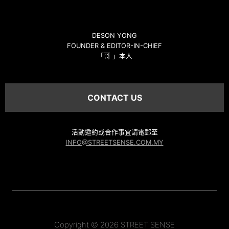
DESON YONG
FOUNDER & EDITOR-IN-CHIEF
「哥 」本人
CONTACT US
活動邀約或合作事宜請電郵至
INFO@STREETSENSE.COM.MY
Copyright © 2026 STREET SENSE