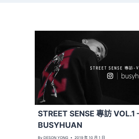
STREET SENSE 專訪 VOL.1 
BUSYHUAN
By
DESON YONG
2019 年 10 月 1 日