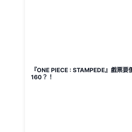
『ONE PIECE : STAMPEDE』戲票要
160？！