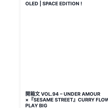
OLED | SPACE EDITION !
開箱文 VOL.94 – UNDER AMOUR
×『SESAME STREET』CURRY FLOW 
PLAY BIG