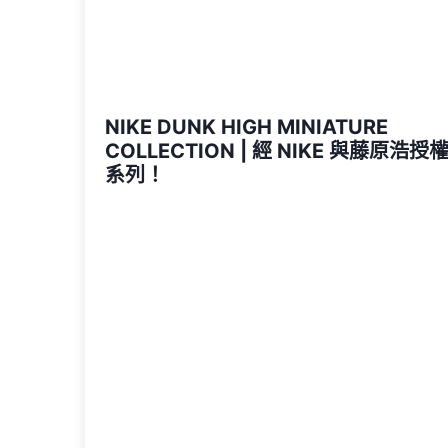
NIKE DUNK HIGH MINIATURE
COLLECTION | 經 NIKE 與藤原浩
系列！