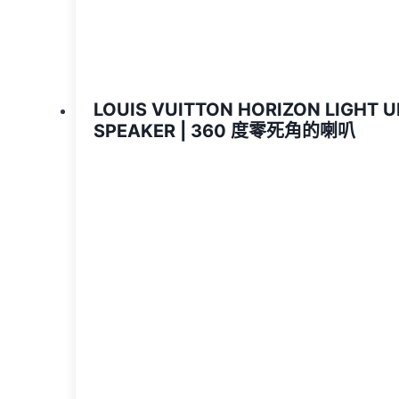
LOUIS VUITTON HORIZON LIGHT U
SPEAKER | 360 度零死角的喇叭