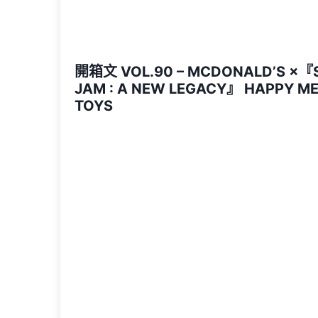
開箱文 VOL.90 – MCDONALD’S ×『
JAM : A NEW LEGACY』 HAPPY M
TOYS