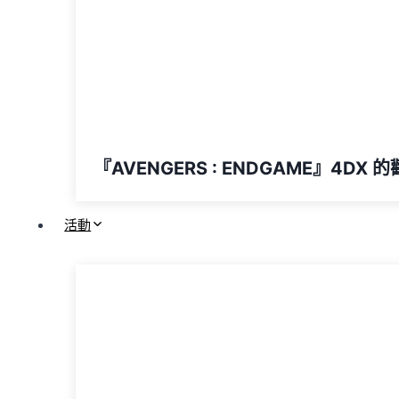
『AVENGERS : ENDGAME』4DX 
活動