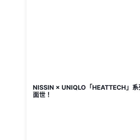
NISSIN × UNIQLO「HEATTECH
面世！