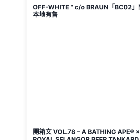
OFF-WHITE™ c/o BRAUN「BC02」
本地有售
開箱文 VOL.78 – A BATHING APE®︎ ×
ROYAL SELANGOR BEER TANKARD