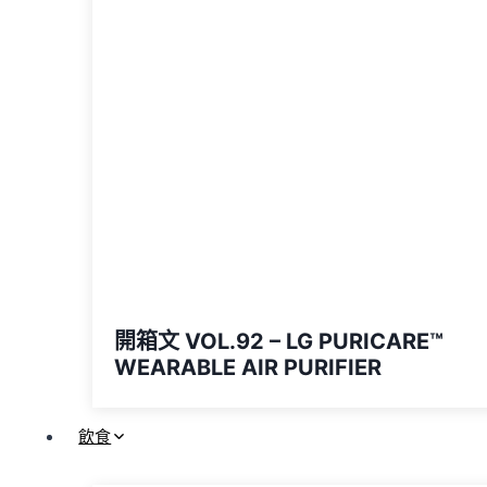
開箱文 VOL.92 – LG PURICARE™️
WEARABLE AIR PURIFIER
飲食