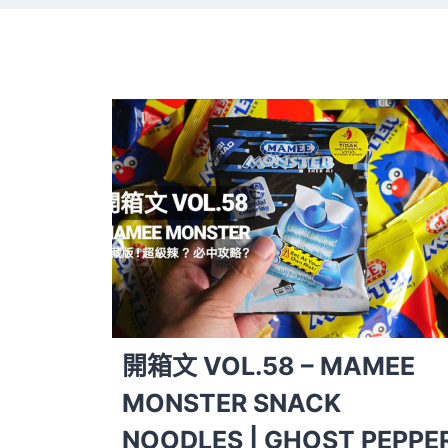
開箱文 VOL.58 – MAMEE
MONSTER SNACK
NOODLES | GHOST PEPPE