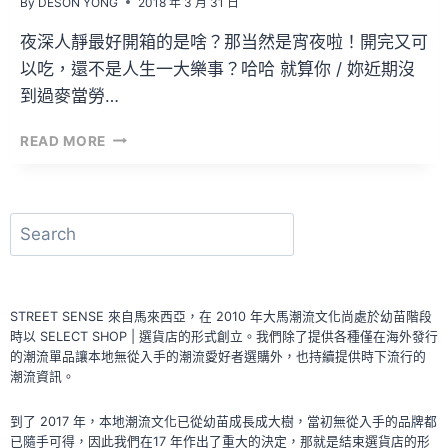
By
DESON YONG
2018 年 3 月 31 日
夜深人靜最好開箱的是啥？那当然是宵夜啦！開完又可
以吃，還不是人生一大樂事？哈哈 就算你 / 妳近期沒
到過麥當勞…
開
READ MORE
箱
文
VOL.39
–
搜
MCDONALDS
尋
HOT
N’
CRISPY
STREET SENSE 來自馬來西亞，在 2010 年大馬潮流文化尚處於幼苗階段
CHICKEN
時以 SELECT SHOP | 選貨店的形式創立。我們除了提供各種僅在海外發行
BURGER
的潮流單品讓本地無從入手的潮流愛好者選購外，也持續提供時下流行的
潮流資訊。
到了 2017 年，本地潮流文化已從幼苗成長成大樹，當初無從入手的品牌都
已隨手可得，因此我們在17 年作出了重大的決定，那就是結束選貨店的形