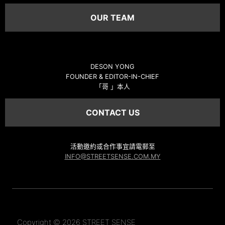
OUR TEAM
DESON YONG
FOUNDER & EDITOR-IN-CHIEF
「哥 」本人
CONTACT US
活動邀約或合作事宜請電郵至
INFO@STREETSENSE.COM.MY
Copyright © 2026 STREET SENSE