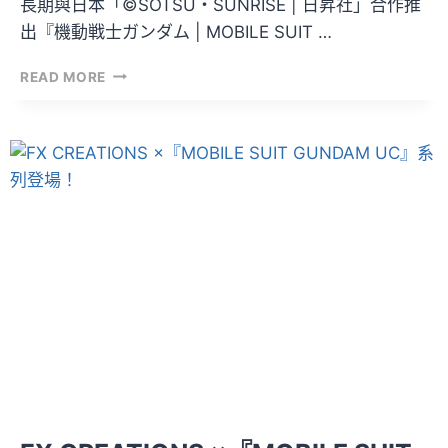
長期與日本「©SOTSU・SUNRISE | 日昇社」合作推
出『機動戦士ガンダム | MOBILE SUIT …
FX
READ MORE
CREATIONS
×『MOBILE
SUIT
GUNDAM
UC』
第
二
彈！