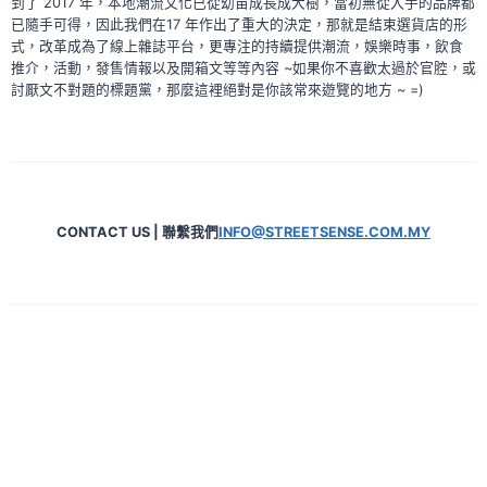
到了 2017 年，本地潮流文化已從幼苗成長成大樹，當初無從入手的品牌都
已隨手可得，因此我們在17 年作出了重大的決定，那就是結束選貨店的形
式，改革成為了線上雜誌平台，更專注的持續提供潮流，娛樂時事，飲食
推介，活動，發售情報以及開箱文等等內容 ~如果你不喜歡太過於官腔，或
討厭文不對題的標題黨，那麼這裡絕對是你該常來遊覽的地方 ~ =)
CONTACT US | 聯繫我們
INFO@STREETSENSE.COM.MY