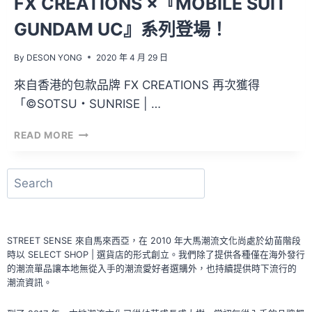
FX CREATIONS ×『MOBILE SUIT
GUNDAM UC』系列登場！
By
DESON YONG
2020 年 4 月 29 日
來自香港的包款品牌 FX CREATIONS 再次獲得
「©SOTSU・SUNRISE | …
FX
READ MORE
CREATIONS
×『MOBILE
SUIT
搜
GUNDAM
尋
UC』
系
列
STREET SENSE 來自馬來西亞，在 2010 年大馬潮流文化尚處於幼苗階段
登
時以 SELECT SHOP | 選貨店的形式創立。我們除了提供各種僅在海外發行
場！
的潮流單品讓本地無從入手的潮流愛好者選購外，也持續提供時下流行的
潮流資訊。