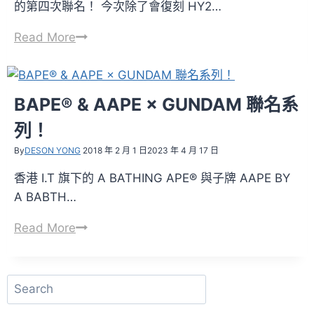
的第四次聯名！ 今次除了會復刻 HY2…
1/144
RX-
STRICT-
Read More
78-
G
2U
×
&
mastermind
BAPE® & AAPE × GUNDAM 聯名系
MS-
JAPAN
列！
07SU
第
ZAKU
四
By
DESON YONG
2018 年 2 月 1 日
2023 年 4 月 17 日
II
弹！
香港 I.T 旗下的 A BATHING APE® 與子牌 AAPE BY
全
A BABTH…
新
聯
BAPE®
Read More
名
&
型
AAPE
號
搜
×
登
尋
GUNDAM