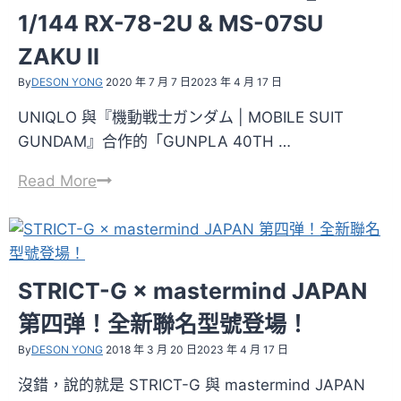
1/144 RX-78-2U & MS-07SU
ZAKU II
By
DESON YONG
2020 年 7 月 7 日
2023 年 4 月 17 日
UNIQLO 與『機動戦士ガンダム | MOBILE SUIT
GUNDAM』合作的「GUNPLA 40TH …
開
Read More
箱
文
VOL.69
–
STRICT-G × mastermind JAPAN
UNIQLO
第四弹！全新聯名型號登場！
×『MOBILE
SUIT
By
DESON YONG
2018 年 3 月 20 日
2023 年 4 月 17 日
GUNDAM』
沒錯，說的就是 STRICT-G 與 mastermind JAPAN
HG