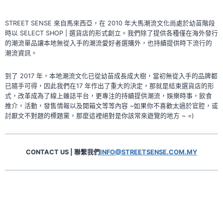
場！
聯
名
STREET SENSE 來自馬來西亞，在 2010 年大馬潮流文化尚處於幼苗階段
系
時以 SELECT SHOP | 選貨店的形式創立。我們除了提供各種僅在海外發行
的潮流單品讓本地無從入手的潮流愛好者選購外，也持續提供時下流行的
列！
潮流資訊。
到了 2017 年，本地潮流文化已從幼苗成長成大樹，當初無從入手的品牌都
已隨手可得，因此我們在17 年作出了重大的決定，那就是結束選貨店的形
式，改革成為了線上雜誌平台，更專注的持續提供潮流，娛樂時事，飲食
推介，活動，發售情報以及開箱文等等內容 ~如果你不喜歡太過於官腔，或
討厭文不對題的標題黨，那麼這裡絕對是你該常來遊覽的地方 ~ =)
CONTACT US | 聯繫我們
INFO@STREETSENSE.COM.MY