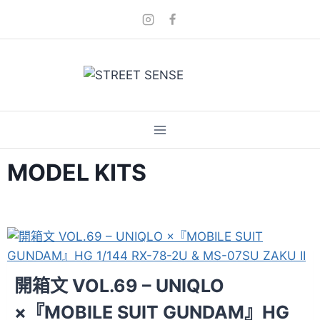
Skip
to
content
MODEL KITS
開箱文 VOL.69 – UNIQLO
×『MOBILE SUIT GUNDAM』HG