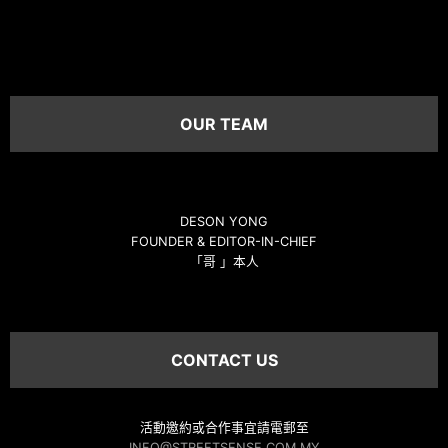
OUR TEAM
DESON YONG
FOUNDER & EDITOR-IN-CHIEF
「哥 」本人
CONTACT US
活動邀約或合作事宜請電郵至
INFO@STREETSENSE.COM.MY