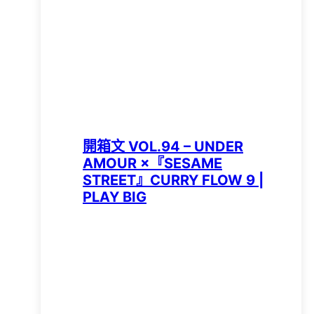
開箱文 VOL.94 – UNDER
AMOUR ×『SESAME
STREET』CURRY FLOW 9 |
PLAY BIG