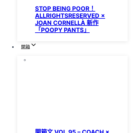
STOP BEING POOR！
ALLRIGHTSRESERVED ×
JOAN CORNELLÀ 新作
「POOPY PANTS」
開箱
開箱文 VOL.95 – COACH ×