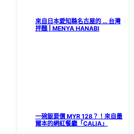
來自日本愛知縣名古屋的 … 台灣
拌麵 | MENYA HANABI
一碗飯要價 MYR 128？！來自墨
爾本的網紅餐廳「CALIA」