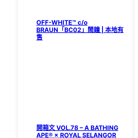
OFF-WHITE™ c/o
BRAUN「BC02」鬧鐘 | 本地有
售
開箱文 VOL.78 – A BATHING
APE®︎ × ROYAL SELANGOR