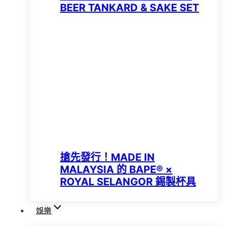
BEER TANKARD & SAKE SET
搶先發行！MADE IN
MALAYSIA 的 BAPE® ×
ROYAL SELANGOR 錫製杯具
娛樂