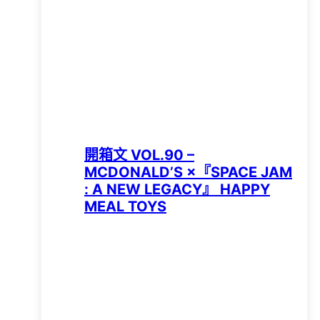
開箱文 VOL.90 –
MCDONALD’S ×『SPACE JAM
: A NEW LEGACY』 HAPPY
MEAL TOYS