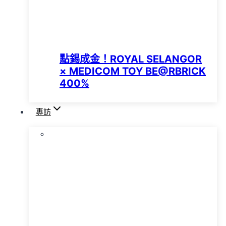
點錫成金！ROYAL SELANGOR
× MEDICOM TOY BE@RBRICK
400%
專訪