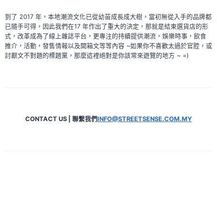
到了 2017 年，本地潮流文化已從幼苗成長成大樹，當初無從入手的品牌都
已隨手可得，因此我們在17 年作出了重大的決定，那就是結束選貨店的形
式，改革成為了線上雜誌平台，更專注的持續提供潮流，娛樂時事，飲食
推介，活動，發售情報以及開箱文等等內容 ~如果你不喜歡太過於官腔，或
討厭文不對題的標題黨，那麼這裡絕對是你該常來遊覽的地方 ~ =)
CONTACT US | 聯繫我們
INFO@STREETSENSE.COM.MY