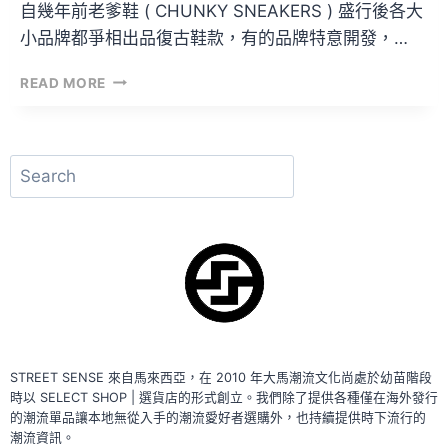
自幾年前老爹鞋 ( CHUNKY SNEAKERS ) 盛行後各大
小品牌都爭相出品復古鞋款，有的品牌特意開發，…
沒
READ MORE
有
「N」
的
NEW
搜
BALANCE
尋
850
經
典
回
歸！
STREET SENSE 來自馬來西亞，在 2010 年大馬潮流文化尚處於幼苗階段
時以 SELECT SHOP | 選貨店的形式創立。我們除了提供各種僅在海外發行
的潮流單品讓本地無從入手的潮流愛好者選購外，也持續提供時下流行的
潮流資訊。