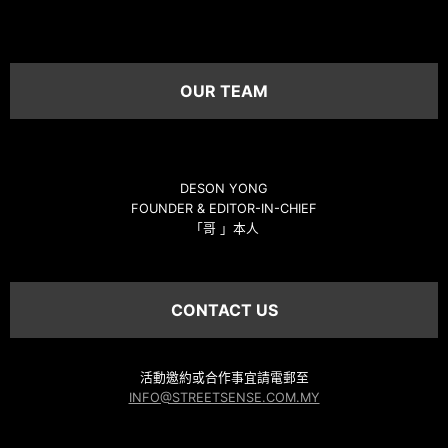
OUR TEAM
DESON YONG
FOUNDER & EDITOR-IN-CHIEF
「哥 」本人
CONTACT US
活動邀約或合作事宜請電郵至
INFO@STREETSENSE.COM.MY