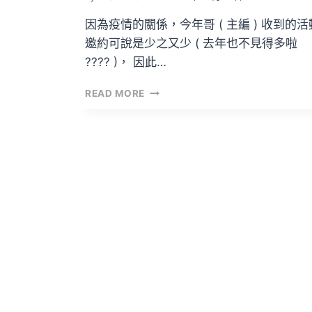
因為疫情的關係，今年哥 ( 主編 ) 收到的活
邀約可說是少之又少 ( 去年也不見得多啦
???? )， 因此…
女
READ MORE
神
同
款
的
OPPO
WATCH，
不
買
嗎？