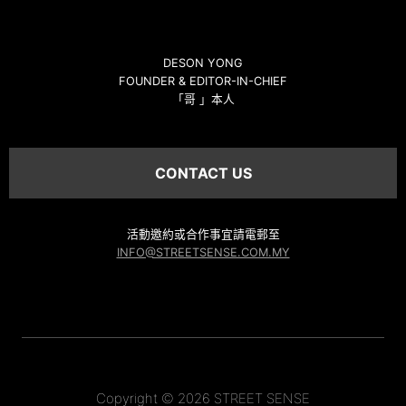
DESON YONG
FOUNDER & EDITOR-IN-CHIEF
「哥 」本人
CONTACT US
活動邀約或合作事宜請電郵至
INFO@STREETSENSE.COM.MY
Copyright © 2026 STREET SENSE