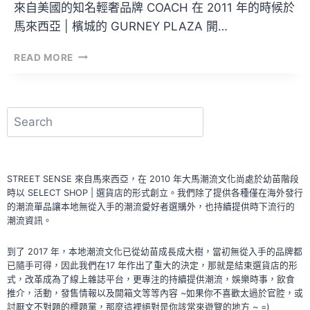
來自美國的知名輕奢品牌 COACH 在 2011 年的時候於
馬來西亞 | 檳城的 GURNEY PLAZA 開…
星
READ MORE
光
熠
熠！
裝
搜
修
尋
後
的
COACH
STREET SENSE 來自馬來西亞，在 2010 年大馬潮流文化尚處於幼苗階段
GURNEY
時以 SELECT SHOP | 選貨店的形式創立。我們除了提供各種僅在海外發行
PLAZA
的潮流單品讓本地無從入手的潮流愛好者選購外，也持續提供時下流行的
店
潮流資訊。
重
新
到了 2017 年，本地潮流文化已從幼苗成長成大樹，當初無從入手的品牌都
開
已隨手可得，因此我們在17 年作出了重大的決定，那就是結束選貨店的形
張
式，改革成為了線上雜誌平台，更專注的持續提供潮流，娛樂時事，飲食
啦！
推介，活動，發售情報以及開箱文等等內容 ~如果你不喜歡太過於官腔，或
討厭文不對題的標題黨，那麼這裡絕對是你該常來遊覽的地方 ~ =)