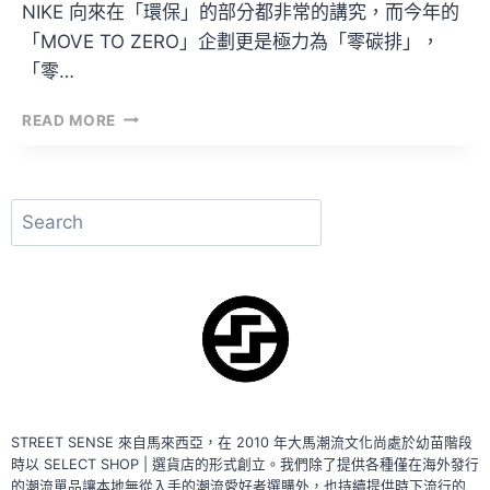
NIKE 向來在「環保」的部分都非常的講究，而今年的
「MOVE TO ZERO」企劃更是極力為「零碳排」，
「零…
NIKE
READ MORE
REVIVAL
系
列
|
搜
極
尋
力
把
環
保
做
到
最
好！
STREET SENSE 來自馬來西亞，在 2010 年大馬潮流文化尚處於幼苗階段
時以 SELECT SHOP | 選貨店的形式創立。我們除了提供各種僅在海外發行
的潮流單品讓本地無從入手的潮流愛好者選購外，也持續提供時下流行的