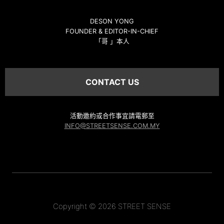
DESON YONG
FOUNDER & EDITOR-IN-CHIEF
「哥 」本人
CONTACT US
活動邀約或合作事宜請電郵至
INFO@STREETSENSE.COM.MY
Copyright © 2026 STREET SENSE