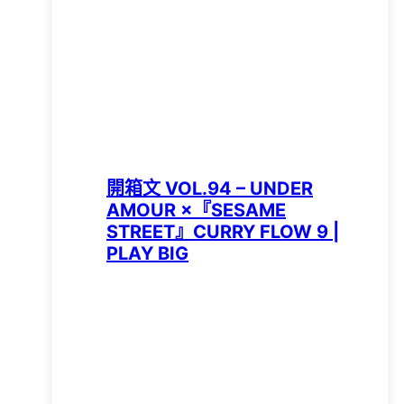
開箱文 VOL.94 – UNDER
AMOUR ×『SESAME
STREET』CURRY FLOW 9 |
PLAY BIG