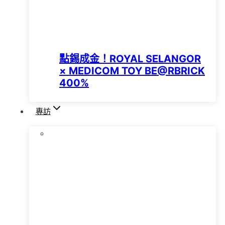
點錫成金！ROYAL SELANGOR
× MEDICOM TOY BE@RBRICK
400%
專訪