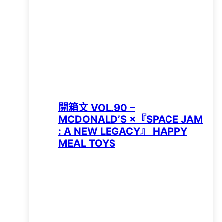
開箱文 VOL.90 –
MCDONALD’S ×『SPACE JAM
: A NEW LEGACY』 HAPPY
MEAL TOYS