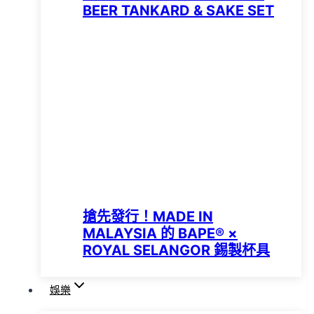
BEER TANKARD & SAKE SET
搶先發行！MADE IN
MALAYSIA 的 BAPE® ×
ROYAL SELANGOR 錫製杯具
娛樂