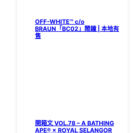
OFF-WHITE™ c/o
BRAUN「BC02」鬧鐘 | 本地有
售
開箱文 VOL.78 – A BATHING
APE®︎ × ROYAL SELANGOR