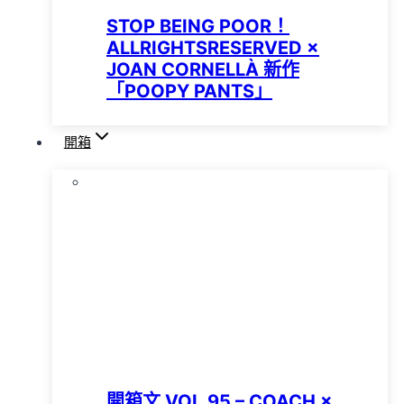
STOP BEING POOR！
ALLRIGHTSRESERVED ×
JOAN CORNELLÀ 新作
「POOPY PANTS」
開箱
開箱文 VOL.95 – COACH ×