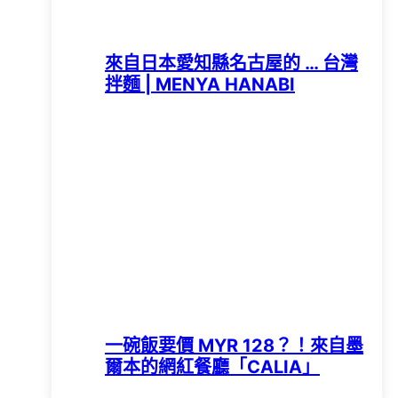
來自日本愛知縣名古屋的 … 台灣
拌麵 | MENYA HANABI
一碗飯要價 MYR 128？！來自墨
爾本的網紅餐廳「CALIA」