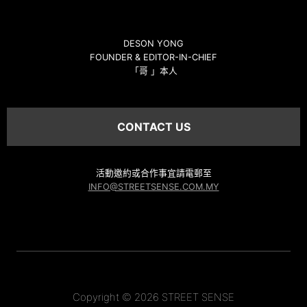
DESON YONG
FOUNDER & EDITOR-IN-CHIEF
「哥 」本人
CONTACT US
活動邀約或合作事宜請電郵至
INFO@STREETSENSE.COM.MY
Copyright © 2026 STREET SENSE