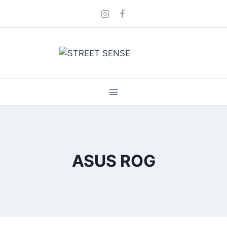
Skip
to
content
ASUS ROG