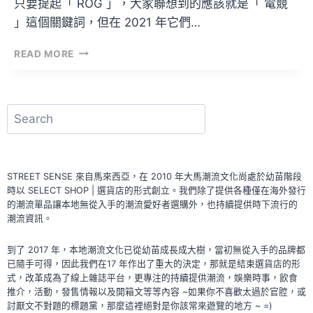
只要提起「 ROG 」，大家聯想到的應該就是「 電競
」這個關鍵詞，但在 2021 年它們…
一
READ MORE
發
不
可
收
搜
拾
尋
的
<
/
STREET SENSE 來自馬來西亞，在 2010 年大馬潮流文化尚處於幼苗階段
ROG
時以 SELECT SHOP | 選貨店的形式創立。我們除了提供各種僅在海外發行
SLASH
的潮流單品讓本地無從入手的潮流愛好者選購外，也持續提供時下流行的
>
潮流資訊。
系
列
到了 2017 年，本地潮流文化已從幼苗成長成大樹，當初無從入手的品牌都
已隨手可得，因此我們在17 年作出了重大的決定，那就是結束選貨店的形
式，改革成為了線上雜誌平台，更專注的持續提供潮流，娛樂時事，飲食
推介，活動，發售情報以及開箱文等等內容 ~如果你不喜歡太過於官腔，或
討厭文不對題的標題黨，那麼這裡絕對是你該常來遊覽的地方 ~ =)