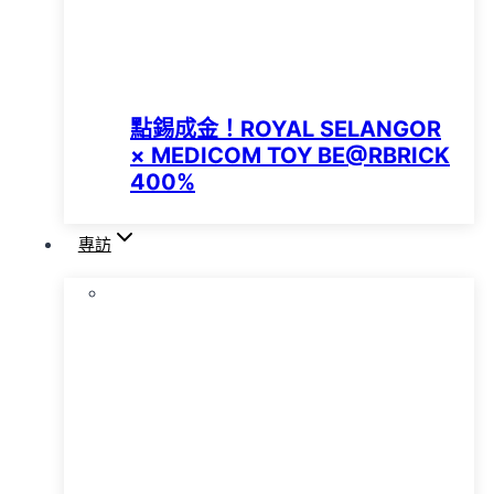
點錫成金！ROYAL SELANGOR
× MEDICOM TOY BE@RBRICK
400%
專訪