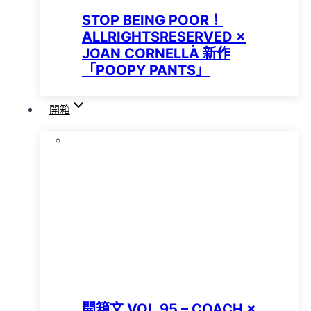
STOP BEING POOR！
ALLRIGHTSRESERVED ×
JOAN CORNELLÀ 新作
「POOPY PANTS」
開箱
開箱文 VOL.95 – COACH ×