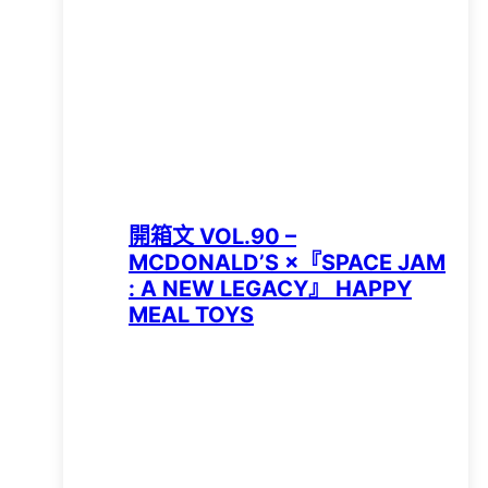
開箱文 VOL.90 –
MCDONALD’S ×『SPACE JAM
: A NEW LEGACY』 HAPPY
MEAL TOYS