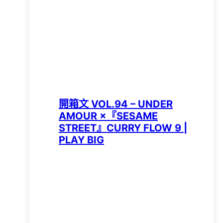
開箱文 VOL.94 – UNDER
AMOUR ×『SESAME
STREET』CURRY FLOW 9 |
PLAY BIG