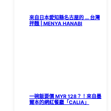
來自日本愛知縣名古屋的 … 台灣
拌麵 | MENYA HANABI
一碗飯要價 MYR 128？！來自墨
爾本的網紅餐廳「CALIA」