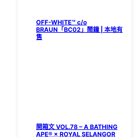
OFF-WHITE™ c/o
BRAUN「BC02」鬧鐘 | 本地有
售
開箱文 VOL.78 – A BATHING
APE®︎ × ROYAL SELANGOR