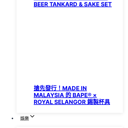
BEER TANKARD & SAKE SET
搶先發行！MADE IN
MALAYSIA 的 BAPE® ×
ROYAL SELANGOR 錫製杯具
娛樂