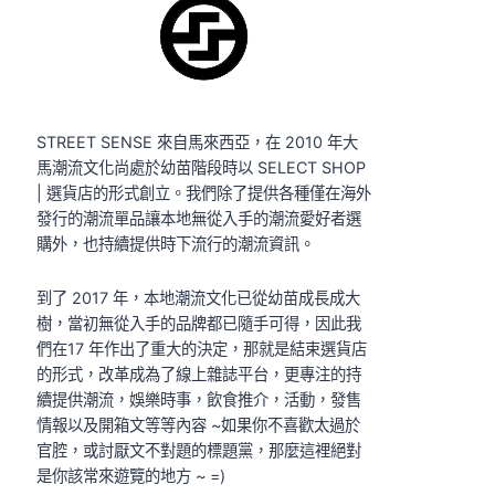
STREET SENSE 來自馬來西亞，在 2010 年大
馬潮流文化尚處於幼苗階段時以 SELECT SHOP
| 選貨店的形式創立。我們除了提供各種僅在海外
發行的潮流單品讓本地無從入手的潮流愛好者選
購外，也持續提供時下流行的潮流資訊。
到了 2017 年，本地潮流文化已從幼苗成長成大
樹，當初無從入手的品牌都已隨手可得，因此我
們在17 年作出了重大的決定，那就是結束選貨店
的形式，改革成為了線上雜誌平台，更專注的持
續提供潮流，娛樂時事，飲食推介，活動，發售
情報以及開箱文等等內容 ~如果你不喜歡太過於
官腔，或討厭文不對題的標題黨，那麼這裡絕對
是你該常來遊覽的地方 ~ =)